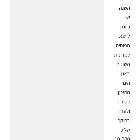
השנה
יש
כוונה
לייצא
תפוחים
למדינות
השונות
באגן
הים
התיכון,
לסוריה
ולעזה
בהיקף
של כ-
10,000