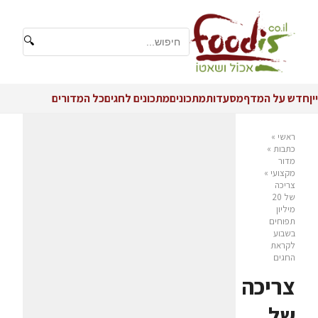
🔍
יין
חדש על המדף
מסעדות
מתכונים
מתכונים לחגים
כל המדורים
ראשי
»
כתבות
»
מדור
מקצועי
»
צריכה
של 20
מיליון
תפוחים
בשבוע
לקראת
החגים
צריכה
של