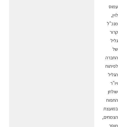
עמוס
לוין,
מנכ"ל
קרור
גליל
של
החברה
לפיתוח
הגליל
ויו"ר
שולחן
התפוח
במועצת
הצמחים,
מוסר