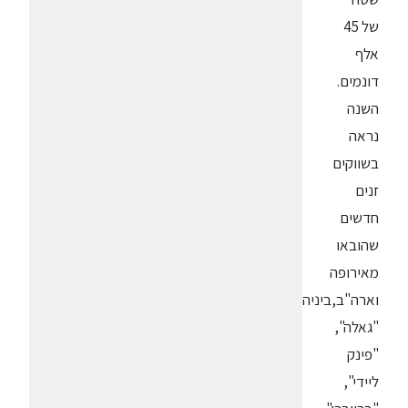
של 45
אלף
דונמים.
השנה
נראה
בשווקים
זנים
חדשים
שהובאו
מאירופה
וארה"ב,ביניהם:
"גאלה",
"פינק
ליידי",