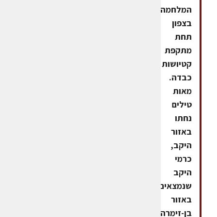
המלחמה
בצפון
תחת
מתקפת
קטיושות
כבדה.
מאות
טילים
נחתו
באזור
היקב,
כרמי
היקב
שנמצאים
באזור
בן-זימרה,