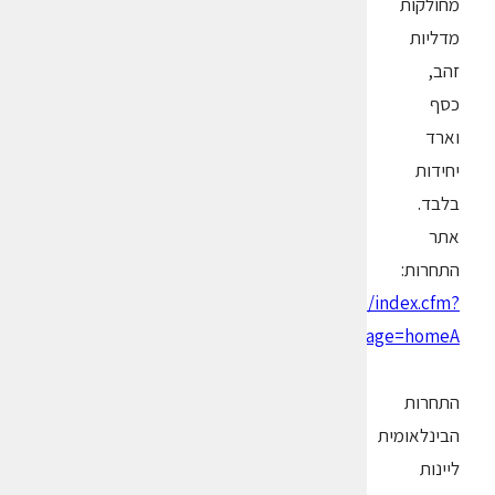
מחולקות
מדליות
זהב,
כסף
וארד
יחידות
בלבד.
אתר
התחרות:
www.iwsc.net/index.cfm?
Page=homeA
התחרות
הבינלאומית
ליינות