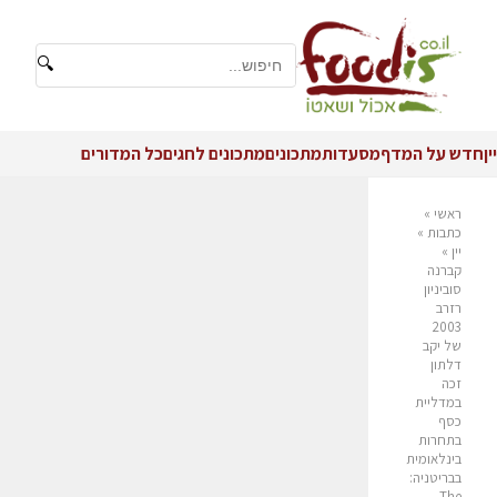
🔍
יין
חדש על המדף
מסעדות
מתכונים
מתכונים לחגים
כל המדורים
ראשי
»
כתבות
»
יין
»
קברנה
סוביניון
רזרב
2003
של יקב
דלתון
זכה
במדליית
כסף
בתחרות
בינלאומית
בבריטניה:
The