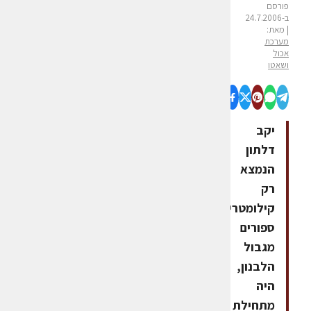
פורסם
ב-24.7.2006
| מאת:
מערכת
אכול
ושאטו
יקב
דלתון
הנמצא
רק
קילומטרים
ספורים
מגבול
הלבנון,
היה
מתחילת