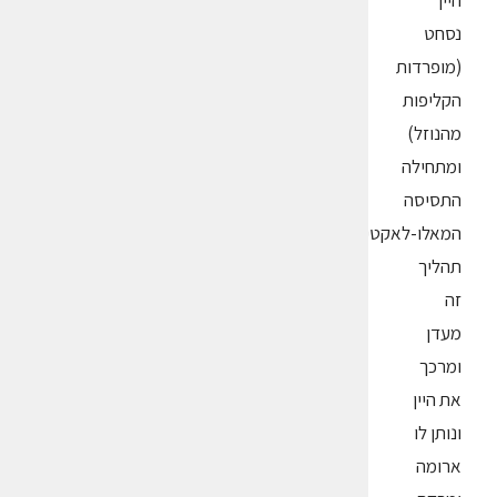
היין
נסחט
(מופרדות
הקליפות
מהנוזל)
ומתחילה
התסיסה
המאלו-לאקטית.
תהליך
זה
מעדן
ומרכך
את היין
ונותן לו
ארומה