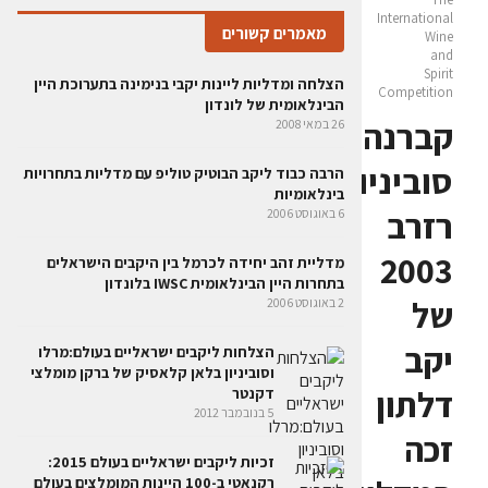
International
מאמרים קשורים
Wine
and
Spirit
הצלחה ומדליות ליינות יקבי בנימינה בתערוכת היין
Competition
הבינלאומית של לונדון
קברנה
26 במאי 2008
סוביניון
הרבה כבוד ליקב הבוטיק טוליפ עם מדליות בתחרויות
בינלאומיות
רזרב
6 באוגוסט 2006
2003
מדליית זהב יחידה לכרמל בין היקבים הישראלים
בתחרות היין הבינלאומית IWSC בלונדון
של
2 באוגוסט 2006
יקב
הצלחות ליקבים ישראליים בעולם:מרלו
וסוביניון בלאן קלאסיק של ברקן מומלצי
דלתון
דקנטר
5 בנובמבר 2012
זכה
זכיות ליקבים ישראליים בעולם 2015:
רקנאטי ב-100 היינות המומלצים בעולם