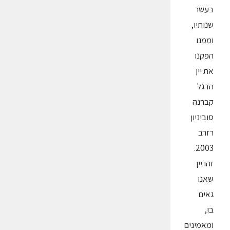
בעשר
שנותיו,
וממנו
הפקנו
את יין
הדגל
קברנה
סוביניון
רזרב
2003.
זהו יין
שאנו
גאים
בו,
ומאמינים