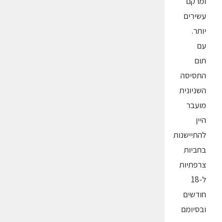
ומרקם
עשירים
יותר.
עם
תום
התסיסה
השניונית
מועבר
היין
להתיישנות
בחביות
צרפתיות
ל-18
חודשים
ובסיומם