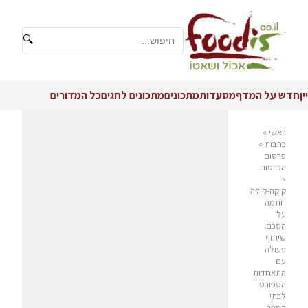
🔍
יין
חדש על המדף
מסעדות
מתכונים
מתכונים לחגים
כל המדורים
ראשי
»
כתבות
»
פרסום
הכרסום
»
קוקה-קולה
חתמה
על
הסכם
שיתוף
פעולה
עם
התאחדות
הספורט
לבתי
הספר