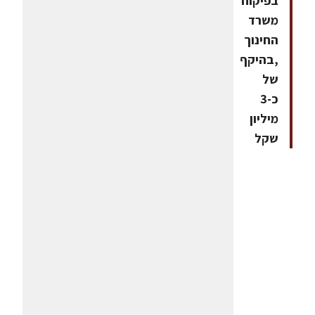
בפיקוח
משרד
החינוך
,בהיקף
של
כ-3
מיליון
שקל