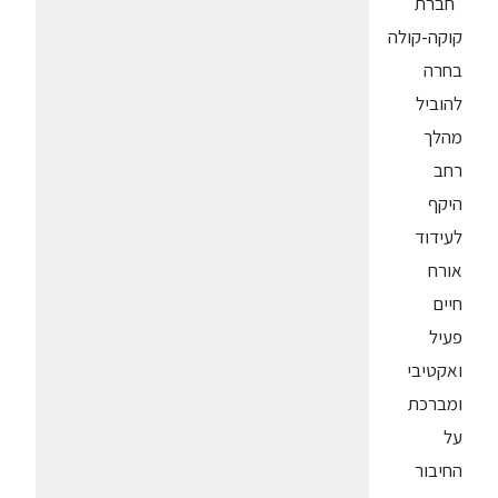
"חברת
קוקה-קולה
בחרה
להוביל
מהלך
רחב
היקף
לעידוד
אורח
חיים
פעיל
ואקטיבי
ומברכת
על
החיבור