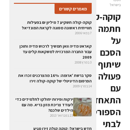
בישראל
מאמרים קשורים
קוקה-קולה
קוקה-קולה תשקיע 7 מיליון ₪ בפעילות
חתמה
חווייתית ראשונה מסוגה לקראת המונדיאל
7 במאי 2006
על
קאראט מדיה וואן תמשיך לרכוש מדיה ותוכן
הסכם
עבור החברה המרכזית למשקאות קלים עד
2009
שיתוף
3 במרץ 2008
פעולה
סקר ברשת 'ארומה: 16% מהצרכנים זכרו את
הפרסום הדיגיטלי של קוקה-קולה זירו
עם
14 במרץ 2009
התאחדות
ירקות ופירות יחולקו לתלמידים כדי
לעודד צריכת מזון בריא. מה עם
הספורט
הילדים שלכם?
23 בפברואר 2013
לבתי
חדש בישראל: קוקה קולה זירו מגיע