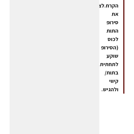
הקרח.לצקת
את
סירופ
התות
לכוס
(הסירופ
שוקע
לתחתית.לעטר
בתות/
קיווי
ולהגיש.