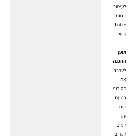
לעיטור:
1 תות
או 1/4
קיווי
אופן
ההכנה
לערבב
את
הסירופ
בטעם
תות
עם
המים
הקרים