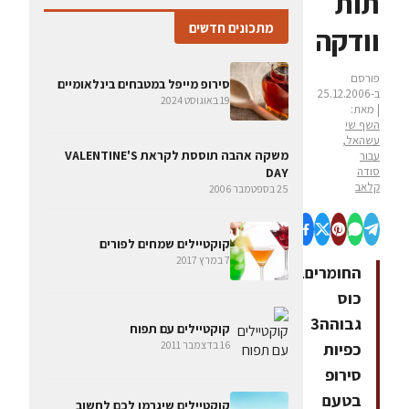
תות
מתכונים חדשים
וודקה
פורסם
סירופ מייפל במטבחים בינלאומיים
ב-25.12.2006
19 באוגוסט 2024
| מאת:
השף שי
עשהאל,
משקה אהבה תוססת לקראת VALENTINE'S
עבור
סודה
DAY
קלאב
25 בספטמבר 2006
קוקטיילים שמחים לפורים
7 במרץ 2017
החומרים1
כוס
גבוהה3
קוקטיילים עם תפוח
16 בדצמבר 2011
כפיות
סירופ
בטעם
קוקטיילים שיגרמו לכם לחשוב