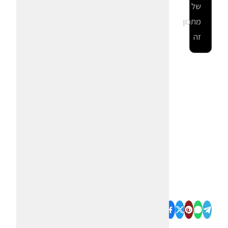
של
מתכון
זה