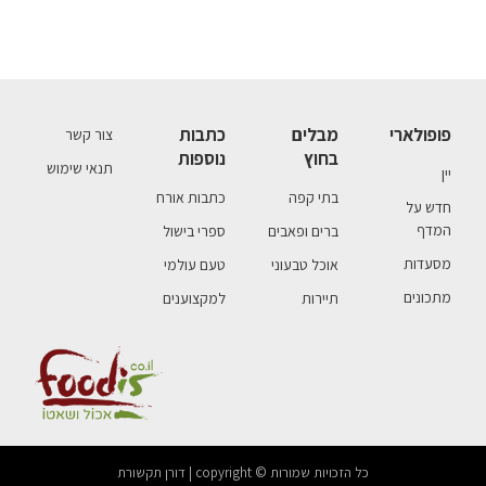
פופולארי
מבלים
כתבות
צור קשר
בחוץ
נוספות
תנאי שימוש
יין
בתי קפה
כתבות אורח
חדש על
המדף
ברים ופאבים
ספרי בישול
מסעדות
אוכל טבעוני
טעם עולמי
מתכונים
תיירות
למקצוענים
כל הזכויות שמורות © copyright | דורן תקשורת