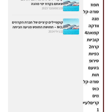
שאתם בקְרוּז ימי מהנה
תפוז
19 בספטמבר 2023
סודה-קלאב1
מנה
קוקטיילים קיציים של חברת הקרוזים
וודקה
NCL – תחושת החופש מגיעה הביתה
11 ביולי 2024
קפואה4
קוביות
קרח2
כפיות
סירופ
בטעם
תות
סודה-קלאברבע
כוס
מים
קריםלעיטור:
1