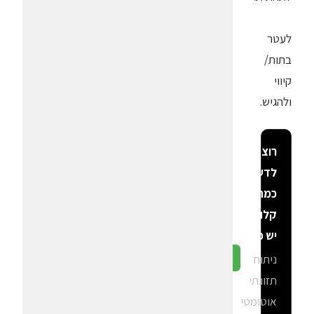
לעטר
בתות/
קיווי
ולהגיש.
רוצה
לדעת
כמה
קלוריות
יש פה?
ניתוח
גלה ב-CalGal
תזונתי
אוטומטי