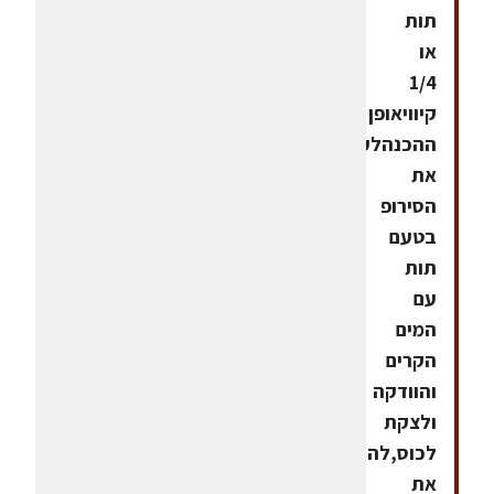
תות
או
1/4
קיוויאופן
ההכנהלערבב
את
הסירופ
בטעם
תות
עם
המים
הקרים
והוודקה
ולצקת
לכוס,להוסיף
את