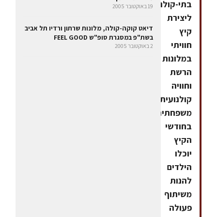
בתי-קולנוע
19 באוקטובר 2005
ליצירת
דיאט קוקה-קולה, מלונות שרתון ורדיו תל אביב
קיץ
בשת"פ במסגרת סופ"ש FEEL GOOD
חוויתי
2 באוקטובר 2005
במלונות
הרשת
וחוויה
קולנועית
משפחתית.
בחודשי
הקיץ
יוכלו
הילדים
להנות
משיתוף
פעולה