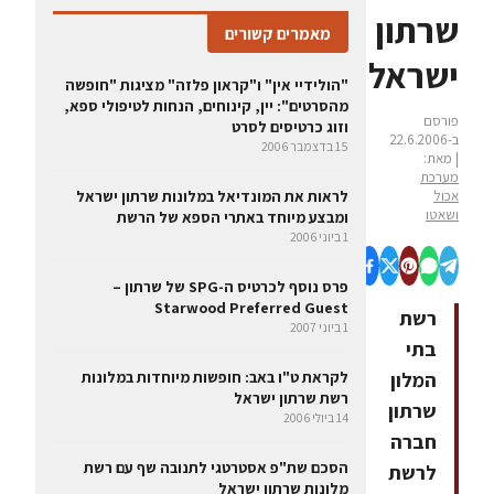
שרתון
מאמרים קשורים
ישראל
"הולידיי אין" ו"קראון פלזה" מציגות "חופשה
מהסרטים": יין, קינוחים, הנחות לטיפולי ספא,
פורסם
וזוג כרטיסים לסרט
ב-22.6.2006
15 בדצמבר 2006
| מאת:
מערכת
אכול
לראות את המונדיאל במלונות שרתון ישראל
ושאטו
ומבצע מיוחד באתרי הספא של הרשת
1 ביוני 2006
פרס נוסף לכרטיס ה-SPG של שרתון –
Starwood Preferred Guest
רשת
1 ביוני 2007
בתי
המלון
לקראת ט"ו באב: חופשות מיוחדות במלונות
רשת שרתון ישראל
שרתון
14 ביולי 2006
חברה
הסכם שת"פ אסטרטגי לתנובה שף עם רשת
לרשת
מלונות שרתון ישראל