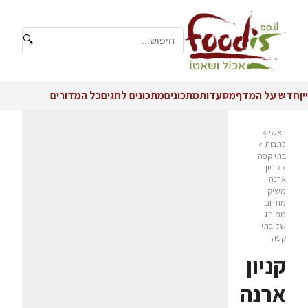
🔍
יין
חדש על המדף
מסעדות
מתכונים
מתכונים לחגים
כל המדורים
ראשי
»
כתבות
»
בתי קפה
»
קניון
ארנה
משיק
מתחם
ממותג
של בתי
קפה
קניון
ארנה