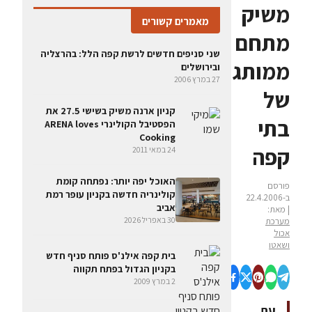
משיק
מאמרים קשורים
מתחם
שני סניפים חדשים לרשת קפה הלל: בהרצליה
ממותג
ובירושלים
27 במרץ 2006
של
קניון ארנה משיק בשישי 27.5 את
בתי
הפסטיבל הקולינרי ARENA loves
Cooking
קפה
24 במאי 2011
האוכל יפה יותר: נפתחה קומת
פורסם
קולינריה חדשה בקניון עופר רמת
ב-22.4.2006
אביב
| מאת:
30 באפריל 2026
מערכת
אכול
ושאטו
בית קפה אילנ'ס פותח סניף חדש
בקניון הגדול בפתח תקווה
2 במרץ 2009
עם