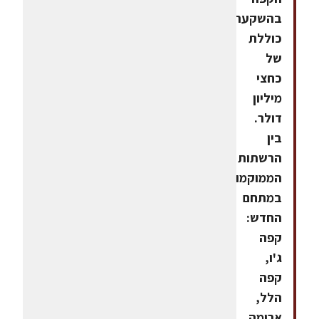
בהשקעה
כוללת
של
כחצי
מיליון
דולר.
בין
הרשתות
הממוקמות
במתחם
החדש:
קפה
ג'ו,
קפה
הלל,
ארומה,