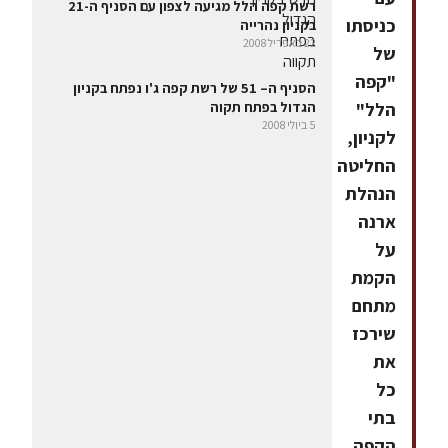
רשת קפה הלל מגיעה לצפון עם הסניף ה-21
כניסתו
בקניון נהרייה
22 באפריל 2008
של
"קפה
הסניף ה– 51 של רשת קפה ג'ו נפתח בקניון
הלל"
הגדול בפתח תקוה
5 ביולי 2008
לקניון,
החליטה
הנהלת
ארנה
על
הקמת
מתחם
שירכז
את
כל
בתי
הקפה