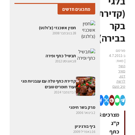
בלגי
מתכונים חדשים
(קדירת
בקר
חמין אשכנזי (צ'ולנט)
28 בנובמבר 2008
בבירה)
פורסם
ב-4.7.2011
תבשיל כתף ופירה
| מאת:
8 באוגוסט 2012
השף
מאיר
דנון,
קדירת כתף טלה עם עגבניות מגי
לרשת
טיב טעם
ועוד חומרים טובים
7 בדצמבר 2024
מרק בשר תימני
2 בינואר 2006
מצרכים:1.5
ק"ג
ביף בורגיניון
כתף
16 באפריל 2009