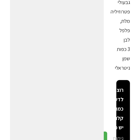
גבעולי
פטרוזיליה
מלח,
פלפל
לבן
3 כפות
שמן
ניטראלי
רוצה
לדעת
כמה
קלוריות
יש פה?
ניתוח
גלה ב-CalGal