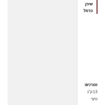
שירן
כרמל
מצרכים:
1.5 ק"ג
כתף