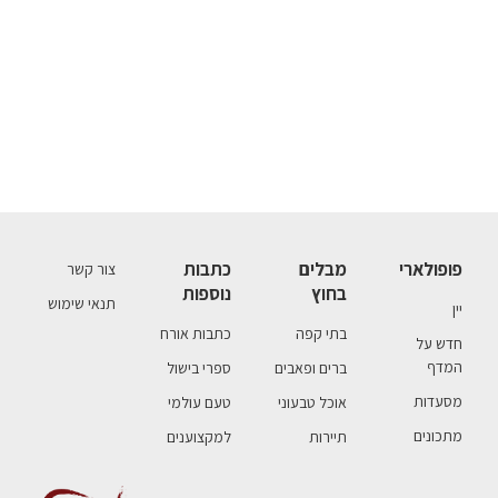
פופולארי
מבלים
כתבות
צור קשר
בחוץ
נוספות
תנאי שימוש
יין
בתי קפה
כתבות אורח
חדש על
המדף
ברים ופאבים
ספרי בישול
מסעדות
אוכל טבעוני
טעם עולמי
מתכונים
תיירות
למקצוענים