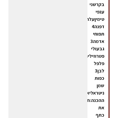
בקרשני
ענפי
טימיןעלה
דפנה4
תפוחי
אדמה3
גבעולי
פטרוזיליהמלח,
פלפל
לבן3
כפות
שמן
ניטראליאופן
ההכנה:חותכים
את
כתף