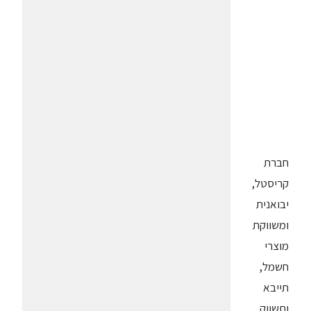
חברת
קריסטל,
יבואנית
ומשווקת
מוצרי
חשמל,
תייבא
ותשווק