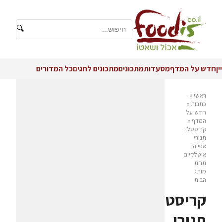
🔍
יין
חדש על המדף
מסעדות
מתכונים
מתכונים לחגים
כל המדורים
ראשי
»
כתבות
»
חדש על
המדף
»
קריסטל:
תנורי
אפייה
איטלקיים
תחת
מותג
הבית
קריסטל:
תנורי