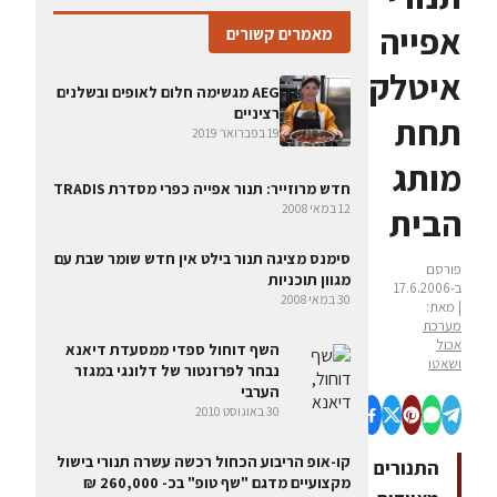
אפייה
מאמרים קשורים
איטלקיים
AEG מגשימה חלום לאופים ובשלנים
רציניים
תחת
19 בפברואר 2019
מותג
חדש מרוזייר: תנור אפייה כפרי מסדרת TRADIS
הבית
12 במאי 2008
סימנס מציגה תנור בילט אין חדש שומר שבת עם
פורסם
מגוון תוכניות
ב-17.6.2006
30 במאי 2008
| מאת:
מערכת
אכול
השף דוחול ספדי ממסעדת דיאנא
ושאטו
נבחר לפרזנטור של דלונגי במגזר
הערבי
30 באוגוסט 2010
קו-אופ הריבוע הכחול רכשה עשרה תנורי בישול
התנורים
מקצועיים מדגם "שף טופ" בכ- 260,000 ₪