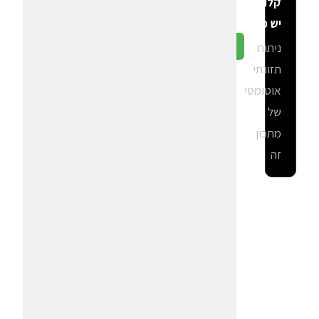
קלוריות
יש פה?
ניתוח
גלה ב-CalGal
תזונתי
אוטומטי
של
מתכון
זה