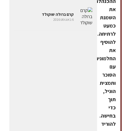
ההכנהלהביא
את
קרם ברולה שוקולד
השמנת
6 באוגוסט 2016
כמעט
לרתיחה.
להוסיף
את
החלמונים
עם
הסוכר
ותמצית
הוניל,
תוך
כדי
בחישה.
להוריד