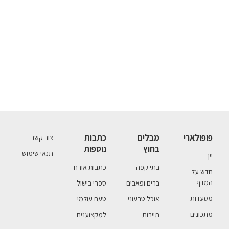
פופולארי
מבלים
כתבות
צור קשר
בחוץ
נוספות
תנאי שימוש
יין
בתי קפה
כתבות אורח
חדש על
המדף
ברים ופאבים
ספרי בישול
מסעדות
אוכל טבעוני
טעם עולמי
מתכונים
תיירות
למקצוענים