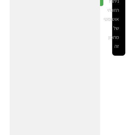
ניתוח
גלה ב-CalGal
תזונתי
אוטומטי
של
מתכון
זה