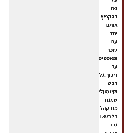
ואז
להקפיץ
אותם
יחד
עם
סוכר
ופאסטיס
עד
ריכוך.גלידת
דבש
וקינמוןליטר
שמנת
מתוקהליטר
חלב130
גרם
אבקת