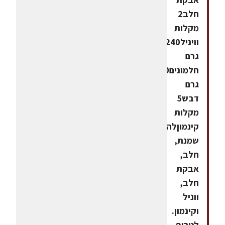
חלב2
מקלות
וויניל240
גרם
חלמונים260
גרם
דבש5
מקלות
קינמוןלהרתיח
שמנת,
חלב,
אבקת
חלב,
ווניל
וקינמון.
לטרוף