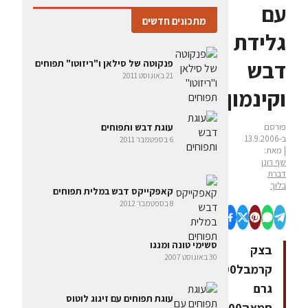
עם
מתכונים חדשים
גלידת
דבש
פנקוטה של סילאן ו"ריזוטו" תפוחים
21 באוגוסט 2011
וקינמון
פורסם
עוגת דבש ותפוחים
ב-13.9.2006
6 בספטמבר 2011
| מאת:
שף רונן
דברת
בלוך
קאפקייקס דבש במלית תפוחים
8 בספטמבר 2012
סשימי טונה ומנגו
בצק
30 באוגוסט 2007
קרמבל200
גרם
עוגת תפוחים עם זיגוג לוטוס
חמאה200