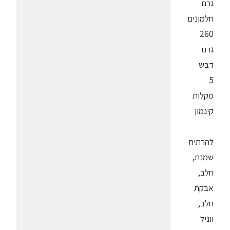
גרם
חלמונים
260
גרם
דבש
5
מקלות
קינמון
להרתיח
שמנת,
חלב,
אבקת
חלב,
ווניל