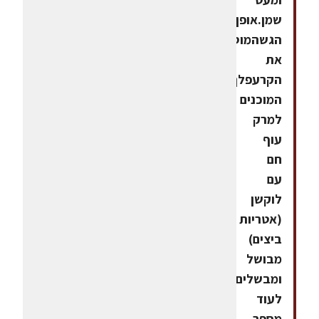
שמן.אופן
הגשהמוסיפים
את
הקרעפלך
המוכנים
למרק
עוף
חם
עם
לוקשן
(אטריות
ביצים)
מבושל
ומבשלים
לעוד
מספר