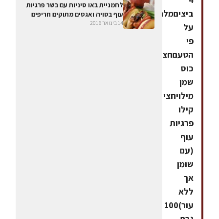
לחמניית באו סיניות עם בשר פרגיות
ביציםמלח
עוף בסויה ואגסים מתוקים חריפים
14 בינואר 2016
על
פי
הטעםחצי
כוס
שמן
מילויחצי
קילו
פרגיות
עוף
(עם
שומן
אך
ללא
עור)100
גרם