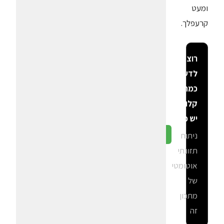
ומעט
קרעפלך.
רוצה
לדעת
כמה
קלוריות
יש פה?
ניתוח
גלה ב-CalGal
תזונתי
אוטומטי
של
מתכון
זה