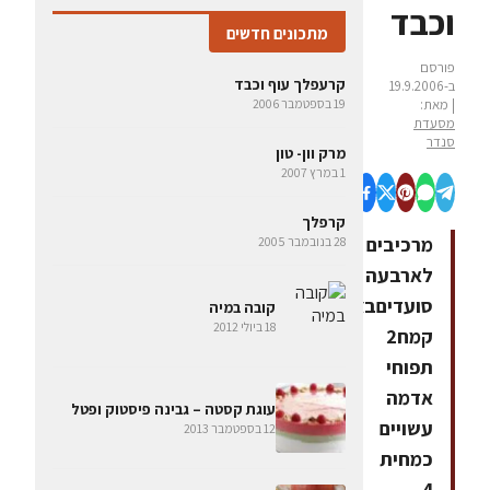
וכבד
מתכונים חדשים
פורסם
קרעפלך עוף וכבד
ב-19.9.2006
| מאת:
19 בספטמבר 2006
מסעדת
סנדר
מרק וון- טון
1 במרץ 2007
קרפלך
מרכיבים
28 בנובמבר 2005
לארבעה
סועדיםבצקקילו
קובה במיה
18 ביולי 2012
קמח2
תפוחי
אדמה
עוגת קסטה – גבינה פיסטוק ופטל
עשויים
12 בספטמבר 2013
כמחית
4