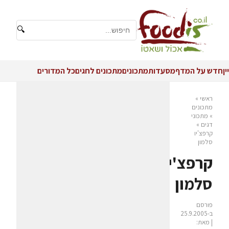
🔍
יין
חדש על המדף
מסעדות
מתכונים
מתכונים לחגים
כל המדורים
ראשי
»
מתכונים
»
מתכוני
דגים
»
קרפצ'יו
סלמון
קרפצ'יו
סלמון
פורסם
ב-25.9.2005
| מאת: