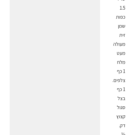
1.5
כפות
שמן
זית
מעולה
מעט
מלח
1 כף
צלפים.
1 כף
בצל
סגול
קצוץ
דק.
½