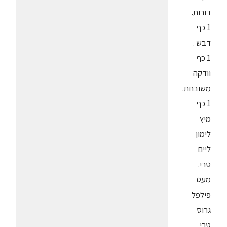
דורות.
1 כף
דבש .
1 כף
וודקה
משובחת.
1 כף
מיץ
לימון
ליים
טרי.
מעט
פילפל
גרוס
טרי.