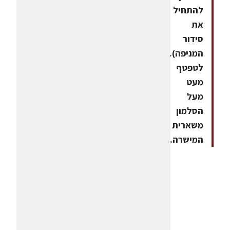
להתחיל
את
סידור
המניפה).אפשר
לטפטף
מעט
מעל
הסלמון
משארית
המישרה.