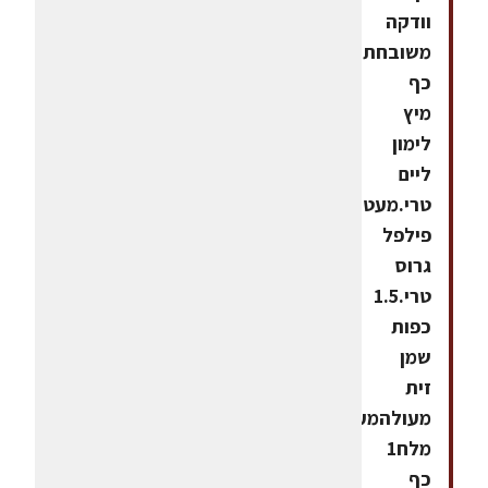
וודקה
משובחת.1
כף
מיץ
לימון
ליים
טרי.מעט
פילפל
גרוס
טרי.1.5
כפות
שמן
זית
מעולהמעט
מלח1
כף