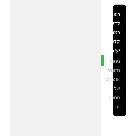
רוצה
לדעת
כמה
קלוריות
יש פה?
ניתוח
גלה ב-CalGal
תזונתי
אוטומטי
של
מתכון
זה