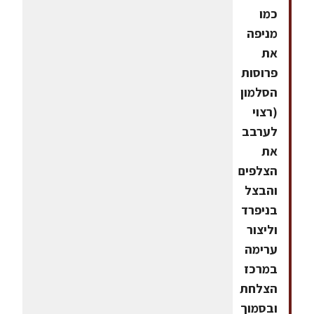
כמו
מניפה
את
פרוסות
הסלמון
(רצוי
לערבב
את
הצלפים
והבצל
בניפרד
וליצור
ערימה
במרכז
הצלחת
ובסמוך