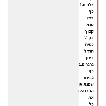
צלפים.1
כף
בצל
סגול
קצוץ
דק.½
כפית
חרדל
דיזון
גרגרים.1
כף
גבינת
שמנת.אופן
ההכנהלערבב
את
כל