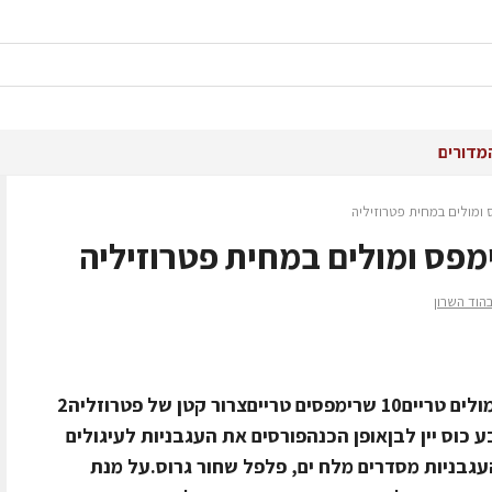
מדורים
 ומולים במחית פטרוזיליה
מפס ומולים במחית פטרוזיליה
מצרכים לזוג4 עגבניות תמר קטנות10 מולים טריים10 שרימפסים טרייםצרור קטן של פטרוזליה2
לימון רבע כוס יין לבןאופן הכנהפורסים את העגבניות לעיגולים
ת יפות . על העגבניות מסדרים מלח ים, פלפל שחור גרוס.על מנת