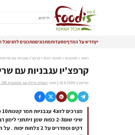
יין
חדש על המדף
מסעדות
מתכונים
מתכונים לחגים
כל ה
ראשי
»
מתכונים
»
מתכוני דגים
»
קרפצ'יו עגבניות עם שרימפס
קרפצ'יו עגבניות עם שרי
פורסם ב-18.6.2006 | מאת:
השפית איילת אור ממסעדת OM בהוד השרון
שיני שום2-3 כפות שמן זיתחצי 
דקים ומסדרים על 2 צלחו