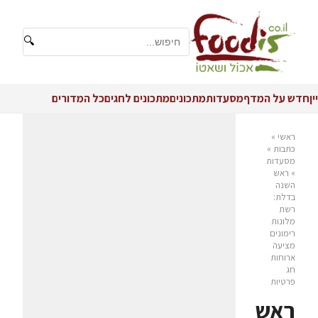
🔍
יין
חדש על המדף
מסעדות
מתכונים
מתכונים לחגים
כל המדורים
ראשי
»
כתבות
»
מסעדות
»
ראש
השנה
בדלת:
רשת
מלונות
רימונים
מציעה
ארוחות
חג
פרטיות
ראש