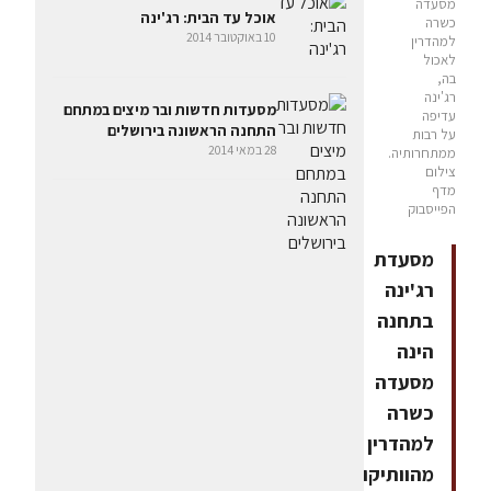
מסעדה
אוכל עד הבית: רג'ינה
כשרה
10 באוקטובר 2014
למהדרין
לאכול
בה,
רג'ינה
מסעדות חדשות ובר מיצים במתחם
עדיפה
התחנה הראשונה בירושלים
על רבות
28 במאי 2014
ממתחרותיה.
צילום
מדף
הפייסבוק
מסעדת
רג'ינה
בתחנה
הינה
מסעדה
כשרה
למהדרין
מהוותיקות