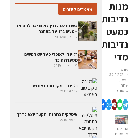
מנות
מאמרים קשורים
נדיבות,
כשרות למהדרין לא צריכה להפחיד
כמעט
– טעים ברג'ינה בתחנה
12 באוגוסט 2024
נדיבות
מדי
רג'ינה: לאוכלי כשר שמחפשים
מסעדה טובה
21 בדצמבר 2019
פורסם
ב-30.8.2021
| מאת:
שחר
רג'ינה – מקום טוב באמצע
בן-פורת
12 ביוני 2011
איטלקיה בתחנה: הקטר יוצא לדרך
9 במאי 2010
אם אתם
מחפשים