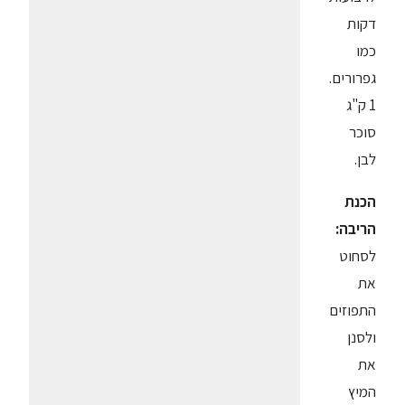
דקות
כמו
גפרורים.
1 ק"ג
סוכר
לבן.
הכנת
הריבה:
לסחוט
את
התפוזים
ולסנן
את
המיץ