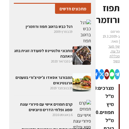
תפוז
מתכונים חדשים
ורוזמרין
רגל כבש ברוטב תפוז ורוזמרין
פורסם
19 במרץ 2009
ב-19.3.2009
| מאת:
שף סער
מתכוני וולנטיינס לסעודה זוגית בחג
גל עוז,
האהבה
מכללת
השף
4 בפברואר 2020
המבורגר אסאדו צ'ימיצ'ורי בטעמים
ארגנטינאים
מצרכים:200
10 בנובמבר 2019
מ"ל
מיץ
קרם תפוזים אישי עם פירורי עוגת
ספוג ופלחי הדרים מיובשים
תפוזים.200
6 באוגוסט 2016
מ"ל
ריבת