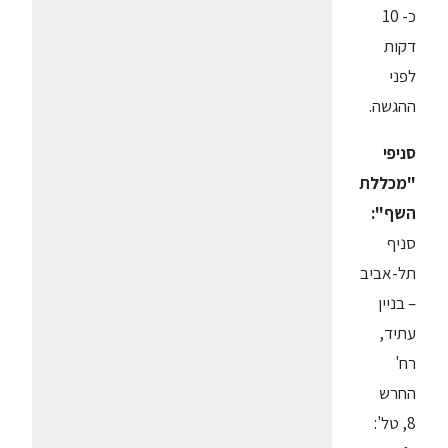
כ- 10
דקות
לפני
ההגשה.
סניפי
"מכללת
השף":
סניף
תל-אביב
– בניין
עתיד,
רח'
החרש
8, טל':