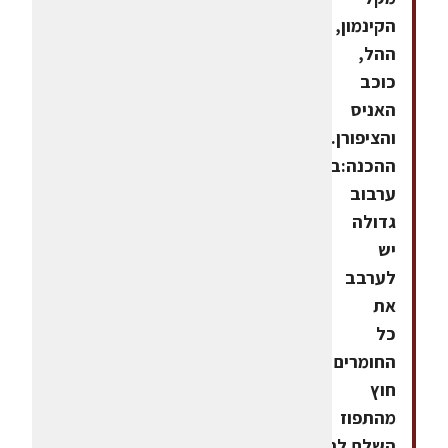
הקינמון,
ההל,
כוכב
האניס
והציפורן.אופן
ההכנה:בקערת
ערבוב
גדולה
יש
לערבב
את
כל
החומרים
חוץ
מהתפוז
השלם.להוסיף