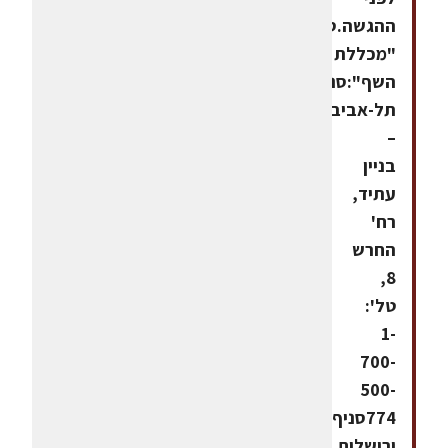
ההגשה.סניפי
"מכללת
השף":סניף
תל-אביב
–
בניין
עתיד,
רח'
החרש
8,
טל':
1-
700-
500-
774סניף
ירושלים