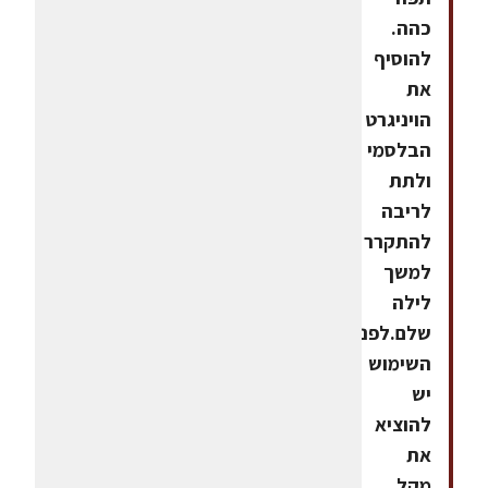
כהה.
להוסיף
את
הויניגרט
הבלסמי
ולתת
לריבה
להתקרר
למשך
לילה
שלם.לפני
השימוש
יש
להוציא
את
מקל