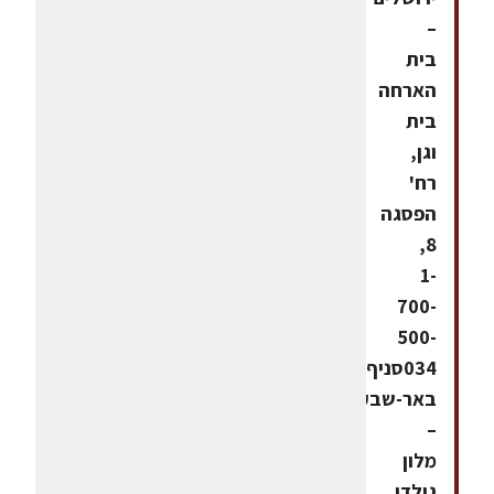
–
בית
הארחה
בית
וגן,
רח'
הפסגה
8,
1-
700-
500-
034סניף
באר-שבע
–
מלון
גולדן