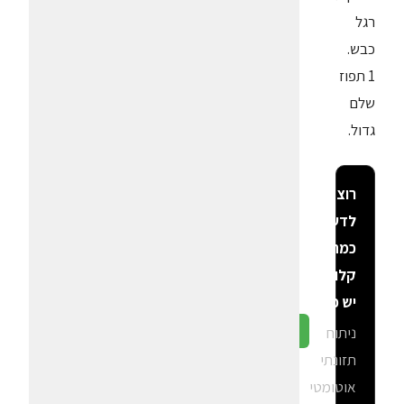
רגל
כבש.
1 תפוז
שלם
גדול.
רוצה
לדעת
כמה
קלוריות
יש פה?
ניתוח
גלה ב-CalGal
תזונתי
אוטומטי