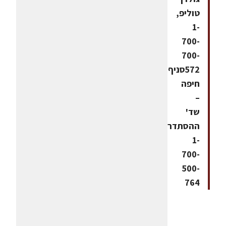
טוליפ,
1-
700-
700-
572סניף
חיפה
–
שד'
ההסתדרות,
1-
700-
500-
764