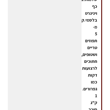
כף
ויניגרט
בלסמי.קליפות
מ-
5
תפוזים
טריים
ושטופים,
חתוכים
לרצועות
דקות
כמו
גפרורים.
1
ק"ג
סוכר