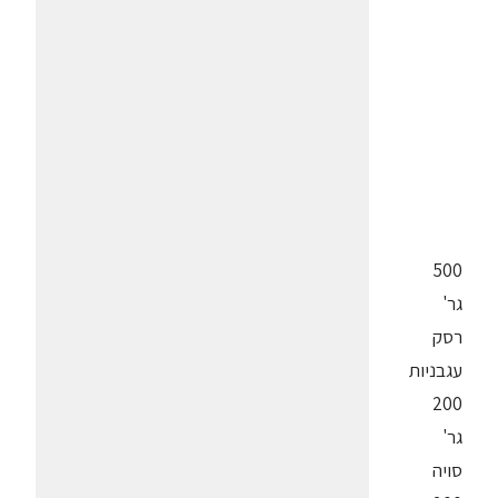
500
גר'
רסק
עגבניות
200
גר'
סויה