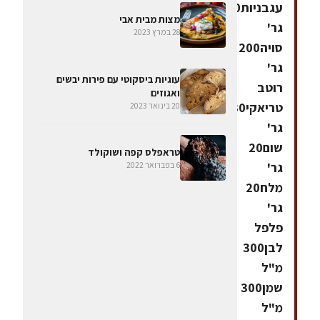
עגבניות200
מצות מבית אבי
גר'
28 במרץ 2023
סויה200
גר'
עוגיות ביסקוטי עם פירות יבשים
רוטב
ואגוזים
טריאקי30
20 בינואר 2023
גר'
שום20
טראפלס קפה ושוקולד
גר'
6 בפברואר 2022
מלח20
גר'
פלפל
לבן300
מ"ל
שמן300
מ"ל