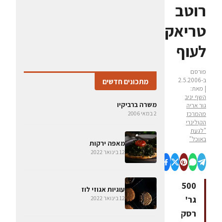
רוטב
טריאקי
לעוף
פורסם
ב-2.5.2006
מתכונים חדשים
| מאת:
השף יניב
משרה ברביקיו
גור אריה
מהמרכז
2 במאי 2006
הקולינרי
"לגעת
באוכל"
מאפה ירקות
12 בינואר 2022
500
עוגיות אגוזי לוז
גר'
12 בינואר 2022
רסק