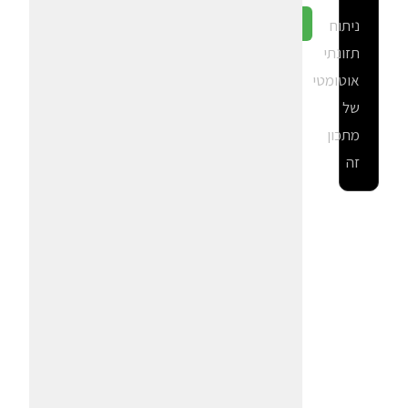
ניתוח
גלה ב-CalGal
תזונתי
אוטומטי
של
מתכון
זה