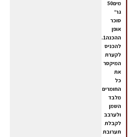
מים50
גר'
סוכר
אופן
ההכנה1.
להכניס
לקערת
המיקסר
את
כל
החומרים
מלבד
השמן
ולערבב
לקבלת
תערובת