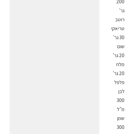
200
גר'
רוטב
טריאקי
30 גר'
שום
20 גר'
מלח
20 גר'
פלפל
לבן
300
מ"ל
שמן
300