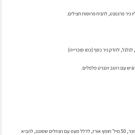
ו ניר פרגמנט, להניח פרוסות חצילים.
גלגל, להדק ניר כסף (כמו סוכרייה)
יש עם רוטב וינגרט פלפלים.
לרסק במג'ימיקס, לסנן, לבשל – להוסיף 50 גר' סוכר, 50 מיל' חומץ אורז, לדלל מעט עם הנוזלים שסוננו, להביא