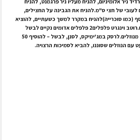
ד ניר אלומיניום, להניח מעליו ניר פרגמנט, להניח
 לעובי של חצי ס"מ.להניח את הגבינה על החצילים,
ף (כמו סוכרייה)להניח במקרר למשך כשעתיים, להוציא
לחתוך ולהגיש עם רוטב וינגרט פלפלים.רוטב וינגרט פלפלים2 פלפלים אדומים נקיים לבשל
במים.להוסיף 2 שיני שום. כשמוכן לסנן מנוזלים.לרסק במג'ימיקס, לסנן, לבשל – להוסיף 50