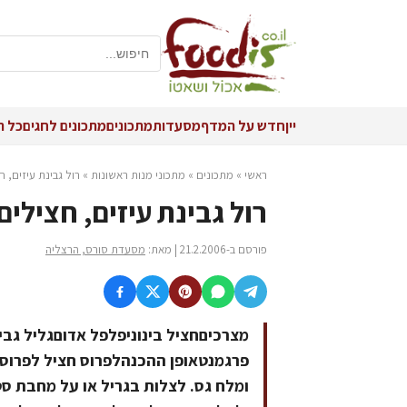
יין
חדש על המדף
מסעדות
מתכונים
מתכונים לחגים
כל ה
ראשי
»
מתכונים
»
מתכוני מנות ראשונות
»
רול גבינת עיזים, ח
רול גבינת עיזים, חצילים
פורסם ב-21.2.2006 | מאת:
מסעדת סורס, הרצליה
מצרכיםחציל בינוניפלפל אדוםגליל גבינ
פרגמנטאופן ההכנהלפרוס חציל לפרוסו
ומלח גס. לצלות בגריל או על מחבת סט