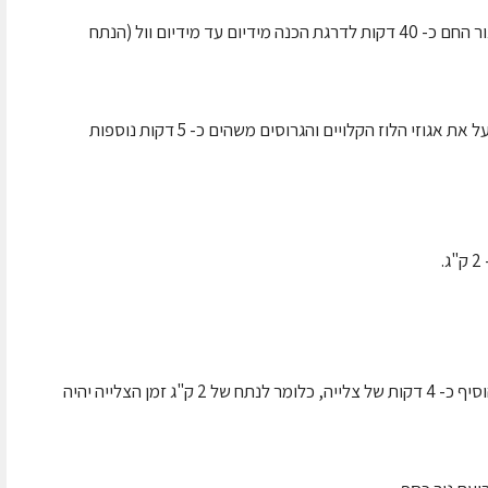
מורחים מעל כ- 3/4 מתערובת הפסטו. צולים בתנור החם כ- 40 דקות לדרגת הכנה מידיום עד מידיום וול (הנתח
מוציאים מהתנור ומושחים בפסטו הנותר. זורים מעל את אגוזי הלוז הקלויים והגרוסים משהים כ- 5 דקות נוספות
לנתחים במשקל גבוה יותר, על כל 100 גרם יש להוסיף כ- 4 דקות של צלייה, כלומר לנתח של 2 ק"ג זמן הצלייה יהיה