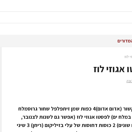
מדורים
י לוז
אגוזי לוז
ובה
רכיבים ל- 8 סועדים 1.5 ק"ג אונטריב קשור (אדום אדום)4 כפות שמן זיתפלפל שחור גרוסמלח
מלח ים) לפסטו אגוזי לוז (אפשר גם לשנות לצנובר,
קשיו, אגוזי מלך או תערובת של אגוזים שונים) 2 כוסות דחוסות של עלי בזיליקום (ריחן) 3 שיני