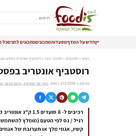
יין
חדש על המדף
מסעדות
מתכונים
מתכונים לחגים
כל ה
ראשי
»
מתכונים
»
מתכוני בשר
»
רוסטביף אונטריב בפסטו אגוז
רוסטביף אונטריב בפסטו 
פורסם ב-13.9.2006 | מאת:
השף אבי שטייניץ, אדום-אדום, תנ
רגיל / גס לפי הטעם (מומלץ להשתמש ב