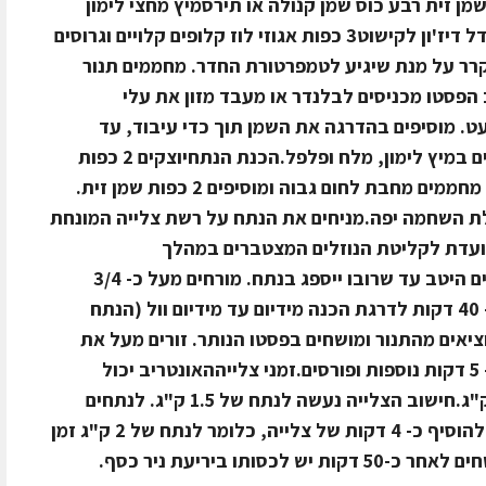
שמן זית רבע כוס שמן קנולה או תירסמיץ מחצי לימון
טרימלח ופלפל לפי הטעםכף ממרח חרדל דיז'ון לקישוט3 כפות אגוזי לוז קלופים קלויים וגרוסים
רר על מנת שיגיע לטמפרטורת החדר. מחממים תנור
להכנת רוטב הפסטו מכניסים לבלנדר או מעבד מזון את עלי
עט. מוסיפים בהדרגה את השמן תוך כדי עיבוד, עד
ליצירת תערובת אחידה וחלקה. מתבלים במיץ לימון, מלח ופלפל.הכנת הנתחיוצקים 2 כפות
שמן זית על הנתח ממליחים ומפלפלים. מחממים מחבת לחום גבוה ומוסיפים 2 כפות שמן זית.
ת השחמה יפה.מניחים את הנתח על רשת צלייה המונחת
ועדת לקליטת הנוזלים המצטברים במהלך
הצלייה).מורחים חרדל על הבשר ומעסים היטב עד שרובו ייספג בנתח. מורחים מעל כ- 3/4
מתערובת הפסטו. צולים בתנור החם כ- 40 דקות לדרגת הכנה מידיום עד מידיום וול (הנתח
ציאים מהתנור ומושחים בפסטו הנותר. זורים מעל את
אגוזי הלוז הקלויים והגרוסים משהים כ- 5 דקות נוספות ופורסים.זמני צלייההאונטריב יכול
להגיע במשקלים של 1.5 ק"ג עד ל- 2 ק"ג.חישוב הצלייה נעשה לנתח של 1.5 ק"ג. לנתחים
במשקל גבוה יותר, על כל 100 גרם יש להוסיף כ- 4 דקות של צלייה, כלומר לנתח של 2 ק"ג זמן