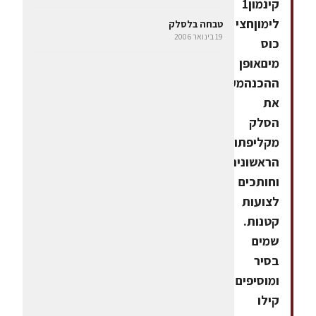
קינמון1
לימוןחצי
טבחה בלסלק
19 בינואר 2006
כוס
מיםאופן
ההכנהמקלפים
את
הסלק
מקליפתו
הראשונית
וחותכים
לצועות
קטנות.
שמים
בסיר
ומוסיפים
קילו