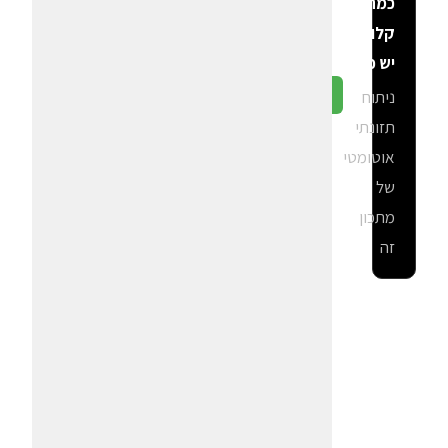
כמה
קלוריות
יש פה?
ניתוח
גלה ב-CalGal
תזונתי
אוטומטי
של
מתכון
זה