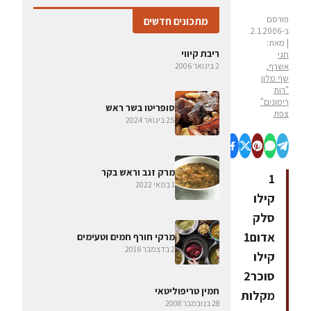
פורסם
מתכונים חדשים
ב-2.1.2006
| מאת:
ריבת קיווי
חגי
אשרף,
2 בינואר 2006
שף מלון
"רות
רימונים"
סופריטו בשר ראש
צפת
25 בינואר 2024
מרק זנב וראש בקר
1
1 במאי 2022
קילו
סלק
אדום1
מרקי חורף חמים וטעימים
2 בדצמבר 2016
קילו
סוכר2
חמין טריפוליטאי
מקלות
28 בנובמבר 2008