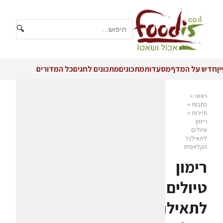
🔍
יין
חדש על המדף
מסעדות
מתכונים
מתכונים לחגים
כל המדורים
ראשי
»
כתבות
»
תיירות
»
רימון
טיולים
לתאילנד
הקלאסית
רימון
טיולים
לתאילנד