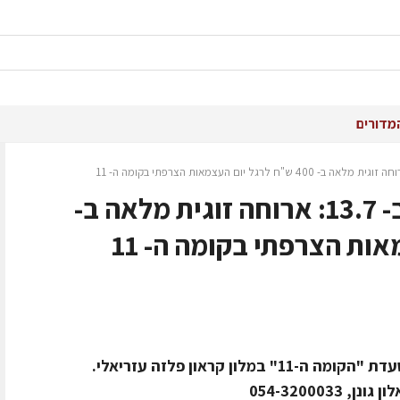
מדורים
רק לקוראי אכול ושאטו ב- 13.7: ארוחה זוגית מלאה ב-
הארוחה תתקיים בליווי טעימות יין במסעדת "הקומה ה-11" במלון קראון פלזה עזריאלי.
054-32000