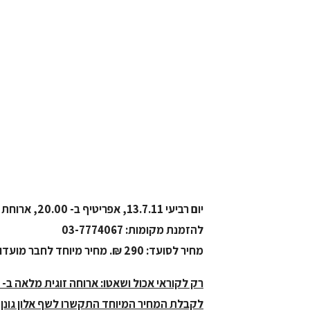
יום רביעי 13.7.11, אפריטיף ב- 20.00, ארוחת הערב תחל ב- 20.30
להזמנת מקומות: 03-7774067
מחיר לסועד: 290 ₪. מחיר מיוחד לחבר מועדון של יקב כרמי יוסף ברבדו: 260 ₪
רק לקוראי אכול ושאטו: ארוחה זוגית מלאה ב- 400 ש"ח בערב זה.
לקבלת המחיר המיוחד התקשרו לשף אלון גונן, 54-3200033