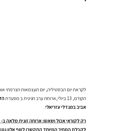
לקראת יום הבסטיליה, יום העצמאות הצרפתי אותו חוגגים ב- 14 ביו
הקודם, 13 ביולי,ארוחת ערב חגיגית ב מסעדת
הקומה ה-
אביב במגדלי עזריאלי
.
רק לקוראי אכול ושאטו: ארוחה זוגית מלאה ב- 400 ש"ח בערב זה לרגל יום העצמאות הצרפתי בקומה ה- 11.
לקבלת המחיר המיוחד התקשרו לשף אלון גונן, 54-3200033