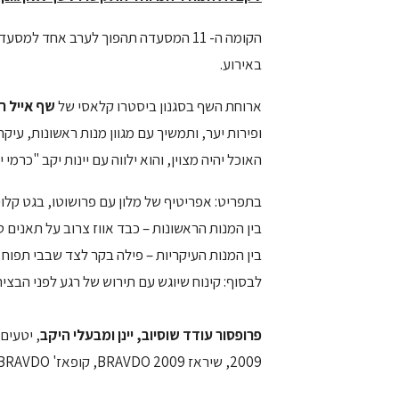
הקומה ה- 11 המסעדה תהפוך לערב אחד למסעדה צרפתית, והיינות של
באירוע.
ארוחת השף בסגנון ביסטרו קלאסי של
שף אייל
רו
ופירות יער, ותמשיך עם מגוון מנות ראשונות, עיקר
האוכל יהיה מצוין, והוא ילווה עם יינות יקב "כרמי יוסף AVDO
בתפריט: אפריטיף של מלון עם פרושוטו, בגט קלוי
בין המנות הראשונות – כבד אווז צרוב על תאנים טר
בין המנות העיקריות – פילה בקר לצד שבבי תפוח 
לבסוף: קינוח שיוגש עם תירוש של רגע לפני הבצי
פרופסור עודד
שוסיוב, יינן ומבעלי היקב
2009, שיראז BRAVDO 2009, קופאז' BRAVDO.