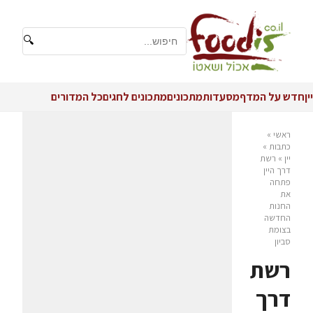
🔍
יין
חדש על המדף
מסעדות
מתכונים
מתכונים לחגים
כל המדורים
ראשי
»
כתבות
»
יין
»
רשת
דרך היין
פתחה
את
החנות
החדשה
בצומת
סביון
רשת
דרך