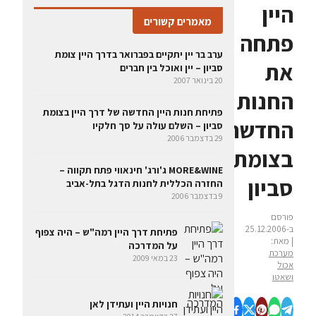
היין
מאמרים קשורים
פתחה
ערב בר יין יתקיים בפברואר בדרך היין צומת
את
סביון – יין ואוכל בין חברים
20 בינואר 2007
החנות
פתיחת חנות היין החדשה של דרך היין בצומת
החדשה
סביון – השלם עולה על סך חלקיו
29 בדצמבר 2006
בצומת
MORE&WINE ג'ורג' חינאווי פתח תקווה –
סביון
החזרה הכללית לחנות הדגל בתל-אביב
9 בדצמבר 2006
פורסם
ב-25.12.2006
פתיחת דרך היין רמה"ש – היה צפוף
| מאת:
על המדרכה
מערכת
23 במאי 2009
אכול
ושאטו
חנויות היין ועתידן לאן