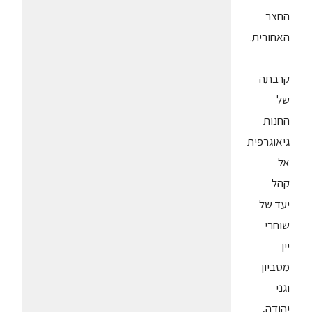
החצר
האחורית.
קרבתה
של
החנות
גיאוגרפית
אל
קהל
יעד של
שוחרי
יין
מסביון
וגני
יהודה,