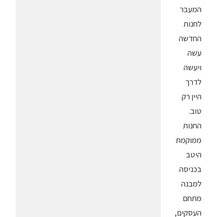
המעבר
לחנות
החדשה
עשה
ויעשה
לדרך
היין רק
טוב.
החנות
ממוקמת
היטב
בכניסה
למבנה
מתחם
העסקים,