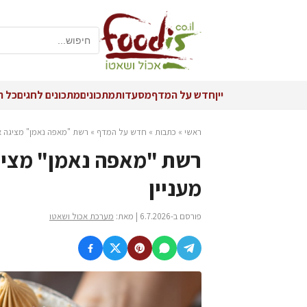
יין
חדש על המדף
מסעדות
מתכונים
מתכונים לחגים
כל ה
ראשי
»
כתבות
»
חדש על המדף
»
רשת "מאפה נאמן" מציגה את קולקציית 
מעניין
פורסם ב-6.7.2026 | מאת:
מערכת אכול ושאטו