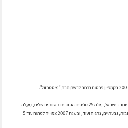
"מיסטרזול" הינה רשת השיווק השכונתית הזולה ביותר בישראל, מונה 25 סניפים הפזורים באזור ירושלים, מעלה
אדומים, גבעת זאב, בית שמש, אשדוד, יבנה, רחובות, גבעתיים, נתניה ועוד, ובשנת 2007 צפוייה לפתוח עוד 5