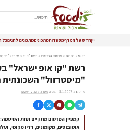
יין
חדש על המדף
מסעדות
מתכונים
מתכונים לחגים
כל ה
ראשי
»
כתבות
»
פרסום הכרסום
»
רשת "קו אופ ישראל" בקמפיין פ
רשת "קו אופ ישראל" בק
"מיסטרזול" השכונתית הזולה ב-.3
פורסם ב-5.1.2007 | מאת:
מערכת אכול ושאטו
קמפיין הפרסום מתקיים תחת הסיסמה: "
אוטובוסים, מקומונים, רדיו מקומי, ועל