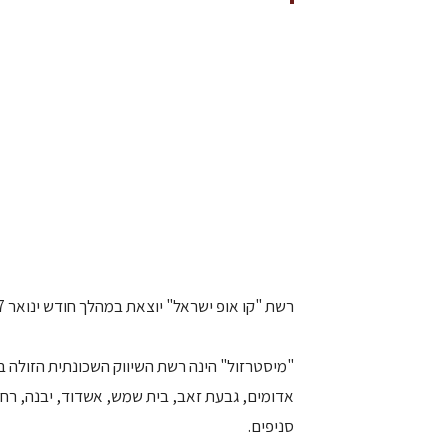
רשת "קו אופ ישראל" יוצאת במהלך חודש ינואר 2007 בקמפיין פרסום נרחב לרשת הבת "מיסטרזול".
סניפים.