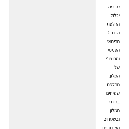
טבריה
יכלול
החלפת
ושדרוג
הריהוט
הפנימי
והחיצוני
של
המלון,
החלפת
שטיחים
בחדרי
המלון
ובשטחים
הציבוריים,