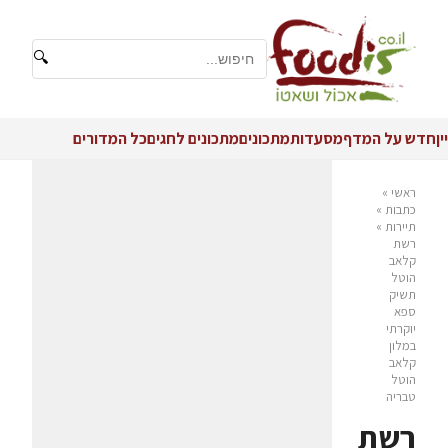
🔍
יין
חדש על המדף
מסעדות
מתכונים
מתכונים לחגים
כל המדורים
ראשי
»
כתבות
»
תיירות
»
רשת
קלאב
הוטל
תשיק
ספא
יוקרתי
במלון
קלאב
הוטל
טבריה
רשת