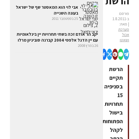
הרשת
אבי לוי הוא המאסטר שף של ישראל
בעונה השנייה
פורסם
25 בספטמבר 2011
ב-1.8.2011
| מאת:
מערכת
יקב הר אודם זכה בשתי תחרויות יין בינלאומיות
אכול
ושאטו
עם יין הדגל אלפסי 2004 קברנה סוביניון מרלו
26 במרץ 2008
הרשת
תקיים
בסניפיה
15
תחרויות
בישול
הפתוחות
לקהל
הרחב.