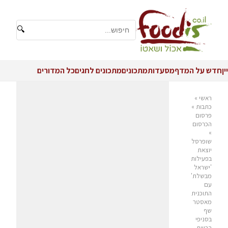
🔍
יין
חדש על המדף
מסעדות
מתכונים
מתכונים לחגים
כל המדורים
ראשי
»
כתבות
»
פרסום
הכרסום
»
שופרסל
יוצאת
בפעילות
'ישראל
מבשלת'
עם
התוכנית
מאסטר
שף
בסניפי
הרשת