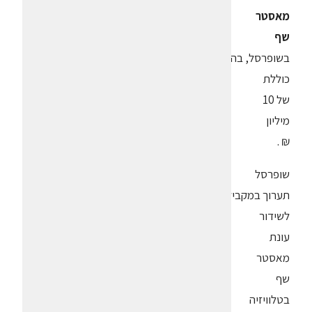
מאסטר
שף
בשופרסל, בהשקעה
כוללת
של 10
מיליון
₪ .
שופרסל
תערוך במקביל
לשידור
עונת
מאסטר
שף
בטלוויזיה