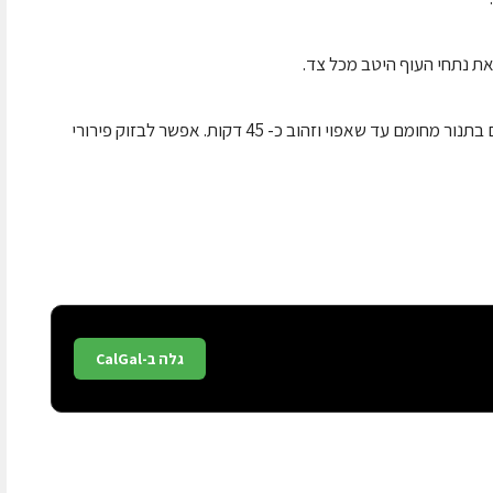
4. מניחים בתבנית אפייה על גבי נייר אפייה, אופים בתנור מחומם עד שאפוי וזהוב כ- 45 דקות. אפשר לבזוק פירורי
גלה ב-CalGal