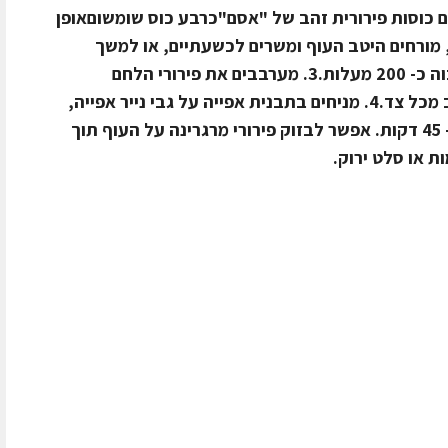
תיים כוסות פירורית זהב של "אסם"כרבע כוס שומשוםאופן
יה, מורחים היטב העוף ומשרים לכשעתיים, או למשך
הלילה.2. מחממים תנור לחום בינוני-גבוה כ- 200 מעלות.3. מערבבים את פירורי הלחם
בשומשום, ומצפים את נתחי העוף היטב מכל צד.4. מניחים בתבנית אפייה על גבי נייר אפייה,
אופים בתנור מחומם עד שאפוי וזהוב כ- 45 דקות. אפשר לבזוק פירורי מרגרינה על העוף תוך