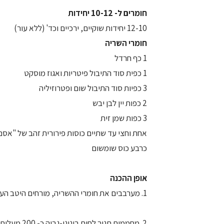
חומרים ל- 10-12 יחידות
12-10 יחידות שוקיים, ירכיים וכד' (ללא עור)
חומרי השריה
1 כף חרדל
1 כפית סוד התיבול פיטריות ואגוז מוסקט
3 כפיות סוד התיבול שום ופטרוזיליה
2 כפות יין לבן יבש
3 כפות שמן זית
אחת וחצי עד שתיים כוסות פירורית זהב של "אסם
כרבע כוס שומשום
אופן ההכנה
1. מערבבים את חומרי ההשריה, מורחים היטב העוף ומשרים לכשעתיים, או למשך הלילה.
2. מחממים תנור לחום בינוני-גבוה כ- 200 מעלות.