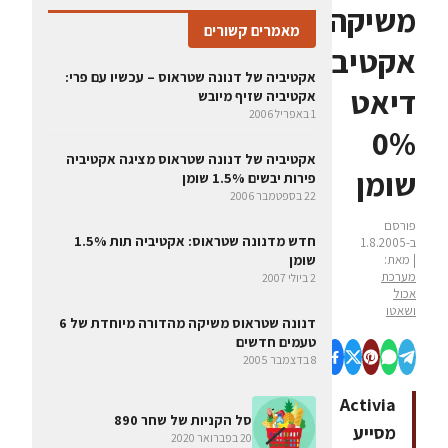
משיקה
מאמרים קשורים
אקטיביה
אקטיביה של דנונה שטראוס – עכשיו עם פרי:
דיאט
אקטיביה שזיף מיובש
1 באפריל 2006
0%
אקטיביה של דנונה שטראוס מציגה אקטיביה
שומן
פירות יבשים 1.5% שומן
22 בספטמבר 2006
פורסם
חדש מדנונה שטראוס: אקטיביה תות 1.5%
ב-1.8.2005
| מאת:
שומן
מערכת
2 ביולי 2007
אכול
ושאטו
דנונה שטראוס משיקה מהדורה מיוחדת של 6
טעמים חדשים
8 בדצמבר 2005
Activia
סל הקניות של שחר 890
מסייע
20 בפברואר 2020