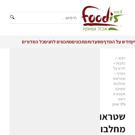
🔍
יין
חדש על המדף
מסעדות
מתכונים
מתכונים לחגים
כל המדורים
ראשי
»
כתבות
»
חדש על
המדף
»
שטראוס
מחלבות
משיקה
אקטיביה
דיאט
0% שומן
שטראוס
מחלבות