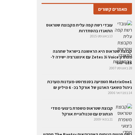
מאמרים קשורים
עובדי רשת קפה עלית מקבוצת שטראוס
התאגדו בהסתדרות
13 באוגוסט 2015
קבוצת שטראוס היא הראשונה בישראל שתהנה
מפתרון Zetes 3i Voice עם אינטגרציה ישירה ל-
SAP-LES
28 באוגוסט 2007
MatrixOne1 הטמיעה בסנפרוסט-מעדנות מערכת
ניהול משאבי הארגון של אורקל בכ- 6 מיליון ₪
14 בפברואר 2006
קבוצת שטראוס משפרת ביצועי מסדי
הנתונים עם טכנולוגיית אורקל
21 במאי 2009
רשת חנויות הנוחות האמריקאית The Pantry תתקין