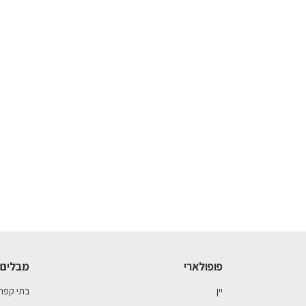
פופולארי
מבלים 
יין
בתי קפה