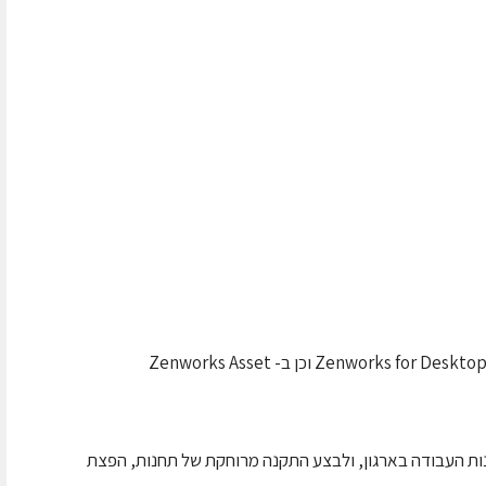
שטראוס עלית בחרה בפתרון ניהול תחנות קצה Zenworks for Desktop 7 וכן ב- Zenworks Asset
ת העבודה בארגון, ולבצע התקנה מרוחקת של תחנות, הפצת