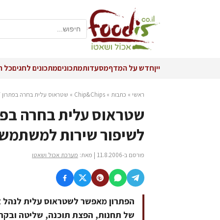
יין
חדש על המדף
מסעדות
מתכונים
מתכונים לחגים
כל ה
ראשי
»
כתבות
»
Chip&Chips
»
שטראוס עלית בחרה בפתרון Novell Zenworks 7 לשיפור שירות למשתמשי קצה ולהפחתת עלויות
לשיפור שירות למשתמשי
פורסם ב-11.8.2006 | מאת:
מערכת אכול ושאטו
הפתרון מאפשר לשטראוס עלית לנהל א
של תחנות, הפצת תוכנה, שליטה ובקרה