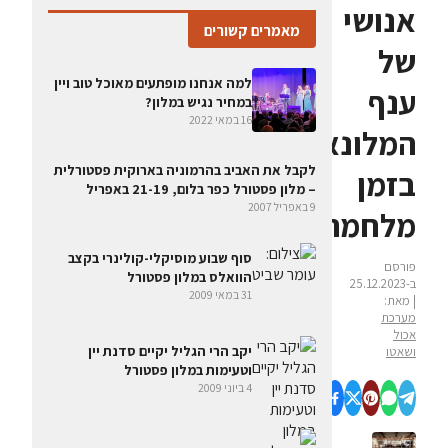
אנושי
מאמרים קשורים
של
למה אנחנו מופתעים מאוכל טוב ויין
ענף
במחיר נגיש במלון?
16 במאי 2022
המלונאות
לקבל את האביב בהרמוניה בארוקית פסטורלית
בזמן
– מלון פסטורל כפר בלום, 21-19 באפריל
9 באפריל 2007
מלחמה
סוף שבוע מוסיקלי-קולינרי בקצב
פורסם
הוואלס במלון פסטורל
ב-25.12.2023
31 במאי 2009
| מאת:
מערכת
אכול
יקב הרי הגליל יקיים סדנת יין
ושאטו
וטעימות במלון פסטורל
4 ביוני 2009