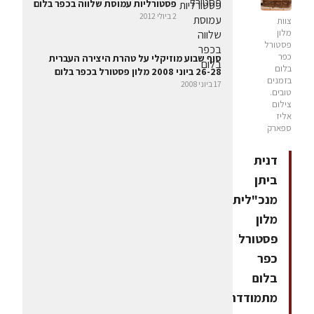
פסטורליות עמוסת שלווה בכפר בלום
2 ביולי 2012
צוות
מלון
פסטורל
כפר
סוף שבוע מוזיקלי על טהרת היצירה העברית
בלום
26-28 ביוני 2008 מלון פסטורל בכפר בלום
בזמנים
17 ביוני 2008
טובים.
צילום
אליז
ספארק
דנית
ביתן
מנכ"לית
מלון
פסטורל
כפר
בלום
מתמודדת