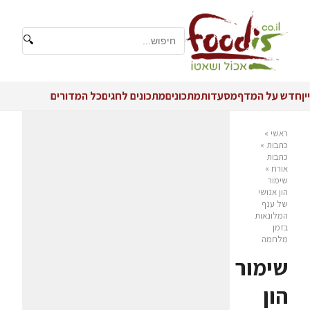
🔍
יין
חדש על המדף
מסעדות
מתכונים
מתכונים לחגים
כל המדורים
ראשי
»
כתבות
»
כתבות
אורח
»
שימור
הון אנושי
של ענף
המלונאות
בזמן
מלחמה
שימור
הון