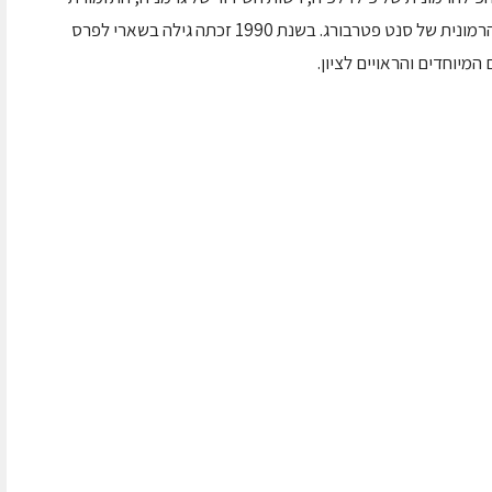
הפילהרמונית הלאומית של פולין והתזמורת הפילהרמונית של סנט פטרבורג. בשנת 1990 זכתה גילה בשארי לפרס
מיוחדים והראויים לציון.