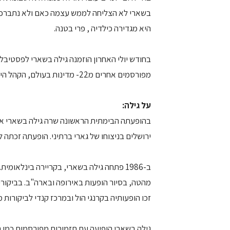
בשארי לא הצליחה לממש עצמה כאם ולא נתברכה 
היא מגדירה כילדיה , פרי בטנה.
בחודש יולי האחרון הוזמנה גילה בשארי לפסטיבל
מפורסמים אחרים מ22- מדינות בעולם, הקהל היפני יצא מגדרו וחטף את כל הדיסקים של גילה שהוצאו למכירה.
על גילה:
בהופעתה הבימתית הראשונה שרה גילה בשארי את 
ירושלים בניצוחו של גארי ברתיני. הופעתה זכתה ל
ב-1986 פתחה גילה בשארי, בקריירה בינלאומ
זכו הופעותיה בקרנגי הול ובמרכז קנדי לביקורות 
גילה בשארי הופיעה עם תזמורות מפורסמות כמו 