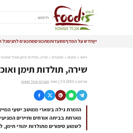
יין
חדש על המדף
מסעדות
מתכונים
מתכונים לחגים
כל ה
ראשי
»
כתבות
»
מסעדות
»
שירה, תולדות תימן ואוכל אותנטי 
שירה, תולדות תימן ואוכ
פורסם ב-5.9.2005 | מאת:
מערכת אכול ושאטו
הזמרת גילה בשארי ממושב ישעי המייצ
מארחת בביתה אורחים ותיירים המגיעי
לשמוע סיפורים מתולדות יהודי תימן,