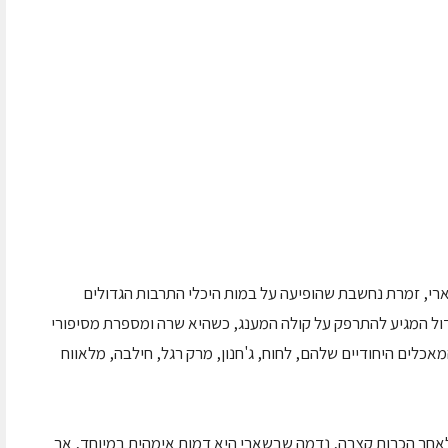
ארי, זמרת נחשבת שהופיעה על במות היכלי התרבות הגדולים
דול המגיע להתרפק על קולה המענג, כשהיא שרה ומספרת מסיפורי
אכלים היחודיים שלהם, לחוח, ג'חנון, מרק רגל, חילבה, מלאווח
ולאחר הכרות קצרה, נדמה שבשארי היא דמות אימהית במיוחד, אך