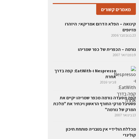
מאמרים קשורים
קינואה – הפלא הדרום אמריקאי: היזהרו
מזיופים
23 בנובמבר 2006
נורמה – הכפרית של כפר שמריהו
9 בפברואר 2007
Nespresso ו-EatWith: קפה בדרך
אחרת
8 ביוני 2016
קפה מסעדה נורמה מכפר שמריהו יקיים את
פסטיבל מרקי החורף הראשון ויכתיר את "מלכת
המרק של נורמה"
13 בינואר 2007
מכללת הולידיי אין בטבריה פותחת תיכון
קולינרי