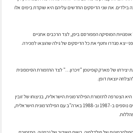
בילדים. את שני הדיסקים החדשים עליהם היא שוקדת בימים אלו
 אומנויות המוסיקה המפורסם ביפן, לצד הרכבים אתניים
יצירתו של מארק קופיטמן "זיכרון…" לצד התזמורת הסימפונית
הצלחה יוצאת דופן.
ית. היא הצטרפה לתזמורת הפילהרמונית הישראלית, בניצוחו של זובין
מהטה, בסיור הופעות באירופה ובארה"ב. בביקורים נוספים ב-1987 וב-1988 בארה"ב עם הפילהרמונית הישראלית,
מהללות.
הפילהרמונית של פילדלפיה, רשות השידור של גרמניה, התזמורת