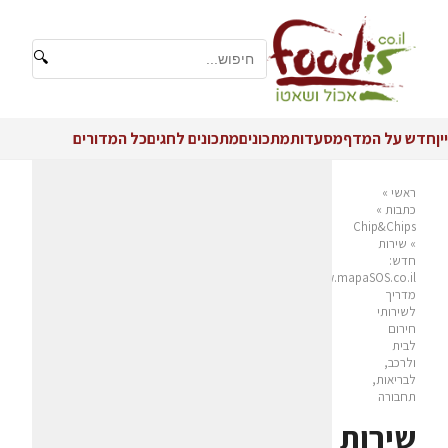
🔍
יין
חדש על המדף
מסעדות
מתכונים
מתכונים לחגים
כל המדורים
ראשי
»
כתבות
»
Chip&Chips
»
שירות
חדש:
www.mapaSOS.co.il
מדריך
לשירותי
חירום
לבית
ולרכב,
לבריאות,
תחבורה
שירות