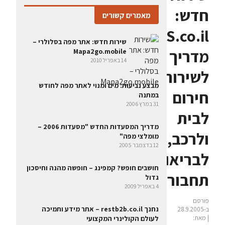
חדש:
מאמרים קשורים
www.mapaSOS.co.il
שירות חדש: אתר מפה בסלולרי –
מדריך
Mapa2go.mobile
14 באפריל 2010
לשירותי
מבצע נביעות: מים ומנוי לאתר מפה לחודש
חירום
במתנה
31 במרץ 2006
לבית
מדריך המסעדות החדש "מסעדות 2006 –
ולרכב,
מומלצי מפה"
12 בדצמבר 2005
לבריאות,
חושבים חופש? קמפינג – חופשה מהנה וחיסכון
תחבורה
גדול
4 באפריל 2009
פורסם
נחנך restb2b.co.il – אתר מידע ותמיכה
ב-28.9.2005
| מאת:
לעולם הקולינרי המקצועי