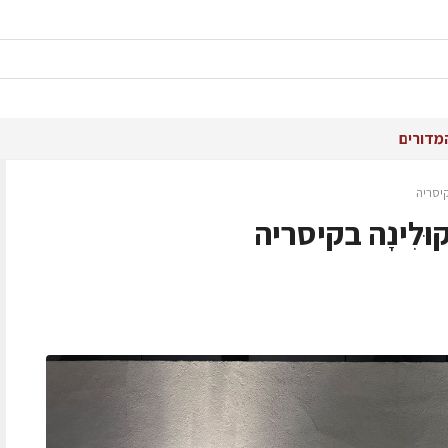
מדורים
יסריה
לִינָה בקיסריה