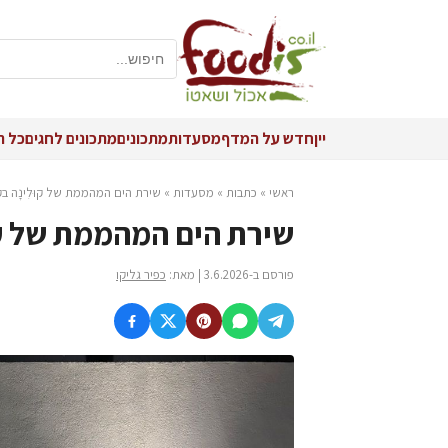
יין
חדש על המדף
מסעדות
מתכונים
מתכונים לחגים
כל ה
ראשי
»
כתבות
»
מסעדות
»
שירת הים המהממת של קוּלִינָה בק
שירת הים המהממת של קוּ
פורסם ב-3.6.2026 | מאת:
כפיר גליקו