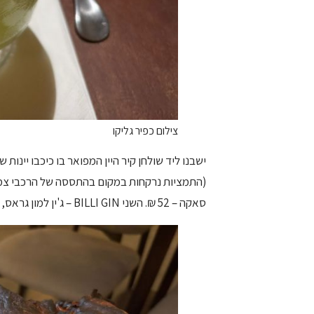
צילום כפיר גליקו
ישבנו ליד שולחן קיר היין המפואר בו כיכבו יינות 
סאקה – 52 ₪. השני BILLI GIN – ג'ין למון גראס, פרחי סמבוק, ג'ינג'ר, מלפפון, בזיליקום ומי טוניק – 52 ₪.