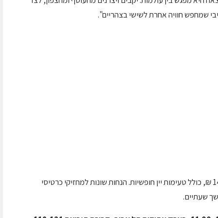
אה היא מפגש בין עולמות: יקבים ויצרנים מהעוטף ומהצפון, לצד
בי שמחפש חוויה אחרת לשישי בצהריים".
האירוע מיועד לקהל בוגר (18+). מחיר הכניסה 140 ₪, כולל טעימות יין חופשיות. הנחות שונות למחזיקי כרטיסי
שך שעתיים.