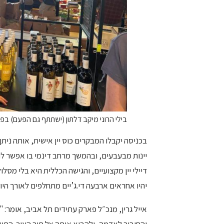
בילי הרוני מיקב דלתון (ישתתף גם הפעם) בפסטיבל היין
בכניסה יקבלו המבקרים כוס יין אישית, אותה ני
יינות מבעבעים, ובהמשך מרחב דינמי בו אפשר לנו
דיילי יין מקצועיים, והגישה הכללית היא בלי מסלו
יהיו אחראים ארבעה די.ג’יים מתחלפים לאורך היום,
אייל גרין, מנכ״ל פארק עתידים תל אביב, אומר: 