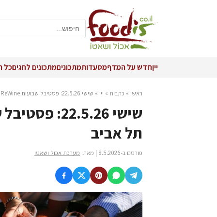
יין
חדש על המדף
מסעדות
מתכונים
מתכונים לחגים
כל ה
ראשי
»
כתבות
»
יין
»
שישי 22.5.26: פסטיבל שבועות ReWine בפארק עתידים תל אביב
תל אביב
פורסם ב-8.5.2026 | מאת:
מערכת אכול ושאטו