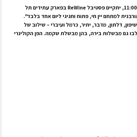
בשישי, 22.5.2026 בין השעות 17:00–11:00, יתקיים פסטיבל ReWine בפארק עתידים תל
בנית למתחם יין חי, פתוח וחגיגי ליום אחד בלבד".
פון, דלתון, מדבר, יתיר, כרמל ועיברי – שילוב של
תלבו גם מבשלות בירה, בהן מבשלת שקמה. הפן הקולינרי