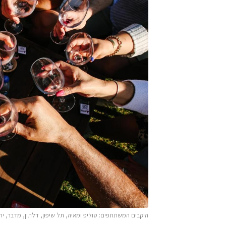
היקבים המשתתפים: טוליפ ומאיה, תל שיפון, דלתון, מדבר, יתי