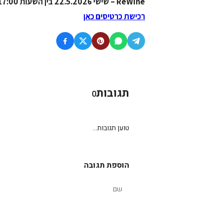
ReWine
–
שישי 22.5.2026 בין השעות 17:00–11:00, פארק עתידים תל אביב, דבורה הנביאה 119-121.
רכישת כרטיסים כאן
תגובות
0
טוען תגובות...
הוספת תגובה