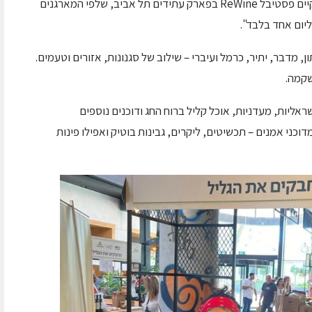
בשישי, 22.5.2026 בין השעות 17:00–11:00, יתקיים פסטיבל ReWine בפארק עתידים תל אביב, שלפי המארגנים
ליום אחד בלבד".
, מדבר, יתיר, כרמל ועיברי – שילוב של סגנונות, אזורים וטעמים.
שקמה.
שראליות, מעדניות, אוכל קליל ברוח החג ודוכנים נוספים
דוכני אמנים – תכשיטים, ליקרים, גבינות בוטיק ואפילו פינות