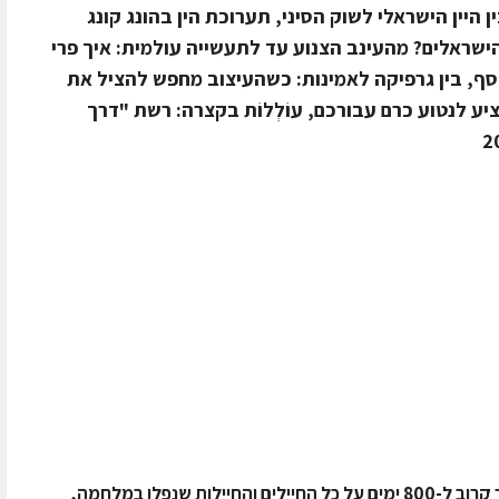
ין היין הישראלי לשוק הסיני, תערוכת הין בהונג קונג
ו הישראלים? מהעינב הצנוע עד לתעשייה עולמית: איך פרי
ף, בין גרפיקה לאמינות: כשהעיצוב מחפש להציל את
ע לנטוע כרם עבורכם, עוֹלְלוֹת בקצרה: רשת "דרך
אנחנו במערכת אכול ושאטו כואבים ואבלים כבר קרוב ל-800 ימים על כל החיילים והחיילות שנפלו במלחמה,