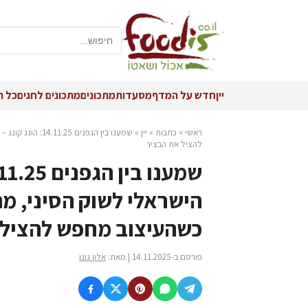
יין
חדש על המדף
מסעדות
מתכונים
מתכונים לחגים
כל ה
ראשי
»
כתבות
»
יין
»
שמענו בין הגפני
להציל את הבציר
הישראלי לשוק הסיני, מה
כשהעיצוב מחפש להציל 
פורסם ב-14.11.2025 | מאת:
אלון גונן