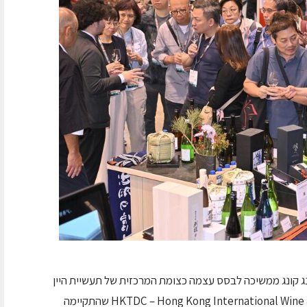
ג קונג ממשיכה לבסס עצמה כצומת המרכזית של תעשיית היין
והאלכוהול באסיה. תערוכת HKTDC – Hong Kong International Wine & Spirits Fair 2025 שהתקיימה