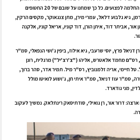
על כל האזרחיות והאזרחים שנטבחו, ומאחלים החלמה לפצועים. כל כך שמחנו על שובם של 20 החטופים
ברמן, גיא גלבוע דלאל, עמרי מירן, מתן צנגאוקר, מקסים הרקין,
 אור, אביתר דוד, איתן הורן, דוד קוניו, אריאל קוניו, אלקנה
ור
.
ן דניאל פרץ, יוסי שרעבי, גיא אילוז, ביפין ג'ושי הנפאלי, סמ"ר
מן, רס"ם מחמד אלאטרש, אליהו ("צ'רצ'יל") מרגלית, רונן
טל חיימי, אריה זלמנוביץ, רס"ר מיל. תמיר אדר, סהר ברוך,
, סמ"ר עוז דניאל, סמ"ר איתי חן, ג’ושוע לואיטו מולל
דין,
מני גודארד
.
חזירם ארצה: ‏דרור אור, ‏‏רן גואילי, ‏סודתיסאק רינתלאק. נמשיך לעקוב
ה.