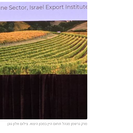
מרק גרשמן מנהל תחום היין במכון היצוא. צילום אלון גונן