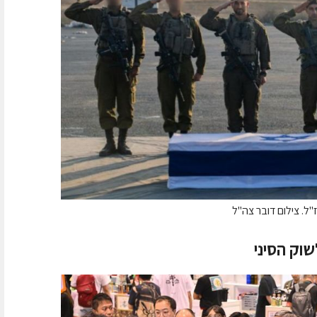
ז"ל. צילום דובר צה"ל
שוק הסיני