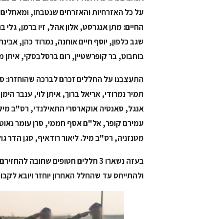
החיים: מתן אנגרסט, אלון אהל, זיו ברמן, גלי 
שגב כלפון, יוסף חיים אוחנה, נמרוד כהן, אבינתן
בוחבוט, בר קופרשטיין, רום ברסלבסקי, איתן מ
הִתְעַצַבְנוּ על החללים זכרם לברכה שהוחזרו: סר
תמיר נמרודי, אריאל ברוך, איתן לוי, ענבר הי
אנגל, סאנטיה אוקארסרי התאילנדי, רס"ב מיל. 
עמירם קופר, אל"ם אסף חממי, סרן עומר נאוטרה
מטנזניה, רס"ב מיל. ליאור רודאיף, סגן הדר גול
בעזה נשארו 3 חללים חטופים שחובה לה
ולהתייחס עד שהחלל האחרון יוחזר ויובא לקבור