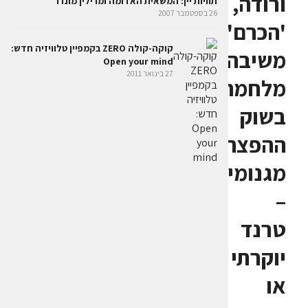
ורודה,
תוויות יין: המשאית האדומה ומרילין מונרו
26 בספטמבר 2007
'הכרם'
קוקה-קולה ZERO בקמפיין טלוויזיה חדש:
משיבה
Open your mind
27 בינואר 2011
מלחמה
בשוק
ההפצה,
מגנומים
–
טרנד
יוקרתי
או