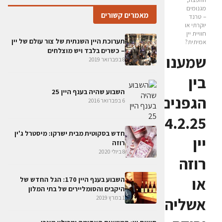
מגנומים
מאמרים קשורים
– טרנד
יוקרתי או
חוויית יין
תערוכת היין השנתית של צור עולם של יין
אמיתית?
– כשרים בלבד ויש מוצלחים
שמענו
8 בפברואר 2019
בין
השבוע שהיה בענף היין 25
הגפנים
6 בפברואר 2016
14.2.25:
חדש בסקוטית מבית ישרקו: מיסטרל ג'ין
יין
רוזה
8 ביולי 2020
רוזה
או
השבוע בענף היין 170: הגל החדש של
היקבים והסומליירים של בתי המלון
1 במרץ 2019
אשליה