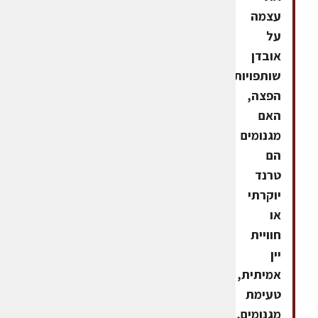
עצמה
על
אובדן
שותפויות
הפצה,
האם
מגנומים
הם
טרנד
יוקרתי
או
חוויית
יין
אמיתית,
טעימת
מגנומים,