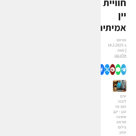
חוויית
יין
אמיתית?
פורסם
ב-14.2.2025
| מאת:
אלון גונן
יורם
ליבנה
האב ובר
הבן – יקב
ששינה
פורמט.
צילום
יונתן