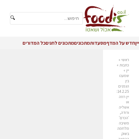
🔍
יין
חדש על המדף
מסעדות
מתכונים
מתכונים לחגים
כל המדורים
ראשי
»
כתבות
»
יין
»
שמענו
בין
הגפנים
14.2.25:
יין רוזה
או
אשליה
ורודה,
'הכרם'
משיבה
מלחמה
בשוק
ההפצה,