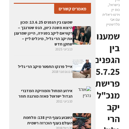
בישראל,
מאמרים קשורים
כוס יין
וירטו-ריאלית
עם אבי
שמענו בין הגפנים 13.6.25: מכון
פלדשטיין
היצוא משנה כיוון, הנס שטרנבך –
שמענו
רקוויאם ליקב בסגירה, היינן שמרענן
את יקב הרי גליל, מיכלים ליין –
שחקן חדש
בין
13 ביוני 2025
הגפנים
אייל פרנקו התפטר מיקב הרי גליל
25.7.25:
6 בנובמבר 2018
פרישת
אירוע המחול והמוזיקה המדברי
מנכ"ל
הגדול ישרוטל פאזה מורגנה חוזר
10 ביוני 2011
יקב
הרי
השבוע בענף היין 138: מלחמת
העולם בענף הוכרזה רשמית
20 ביולי 2018