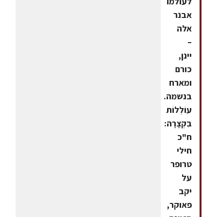
לעולמו
אבנר
אלה
–
יינן,
כורם
ומארח
בנשמה.
עוֹלְלוֹת
בִּקְצָרָה:
ח"כ
חילי
טרופר
על
יקב
פאוקר,