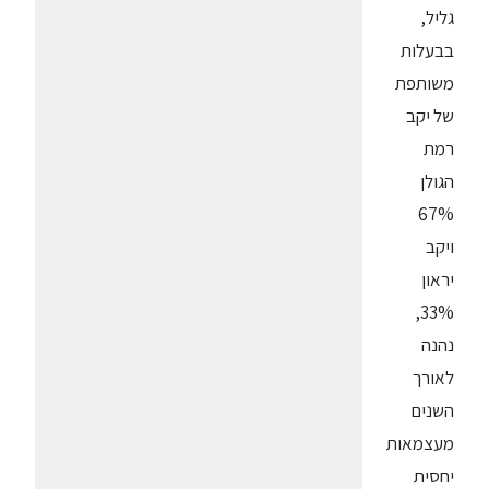
גליל,
בבעלות
משותפת
של יקב
רמת
הגולן
67%
ויקב
יראון
33%,
נהנה
לאורך
השנים
מעצמאות
יחסית