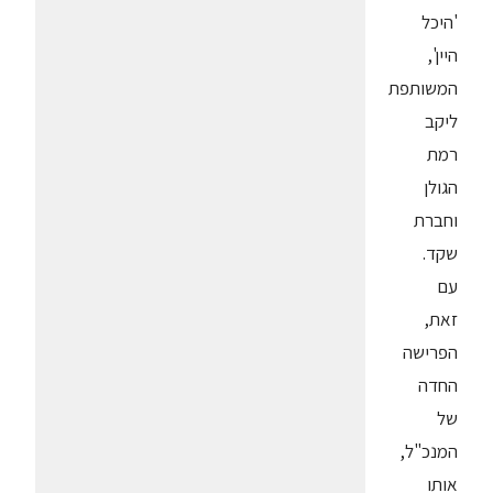
'היכל
היין',
המשותפת
ליקב
רמת
הגולן
וחברת
שקד.
עם
זאת,
הפרישה
החדה
של
המנכ"ל,
אותו