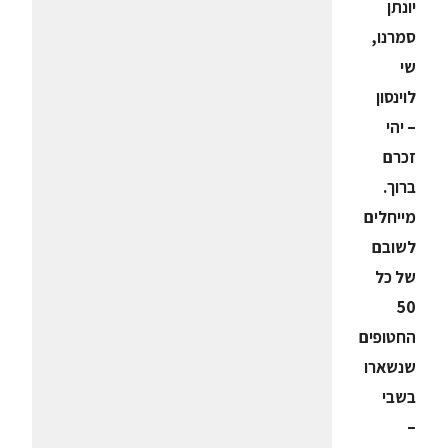
יונתן
סמרנו,
שי
לוינסון
– יהי
זכרם
ברוך.
מייחלים
לשובם
של כל
50
החטופים
שנשארו
בשבי
–