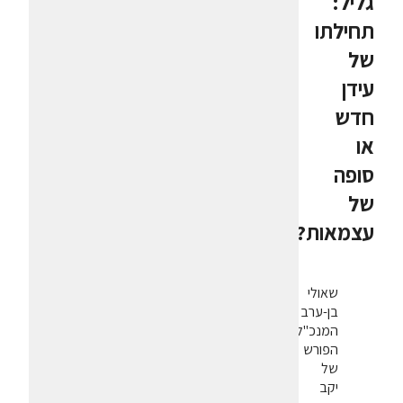
גליל:
תחילתו
של
עידן
חדש
או
סופה
של
עצמאות?
שאולי
בן-ערב
המנכ"ל
הפורש
של
יקב