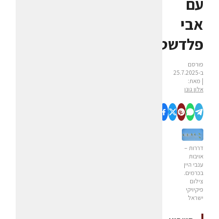
עם
אבי
פלדשטיין
פורסם
ב-25.7.2025
| מאת:
אלון גונן
דררות –
אויבות
ענבי היין
בכרמים.
צילום
פיקיויקי
ישראל