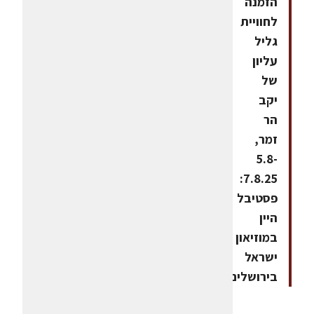
הזמנה
לחוויית
גליל
עליון
של
יקב
הר
זמר,
5.8-
7.8.25:
פסטיבל
היין
במוזיאון
ישראל
בירושלים