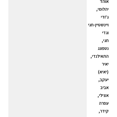
אוהד
יהלומי,
ג'ודי
ויינשטיין-חגי
וגדי
חגי,
נטפונג
התאילנדי,
יאיר
(יאיא)
יעקב,
אביב
אצילי,
עפרה
קידר,