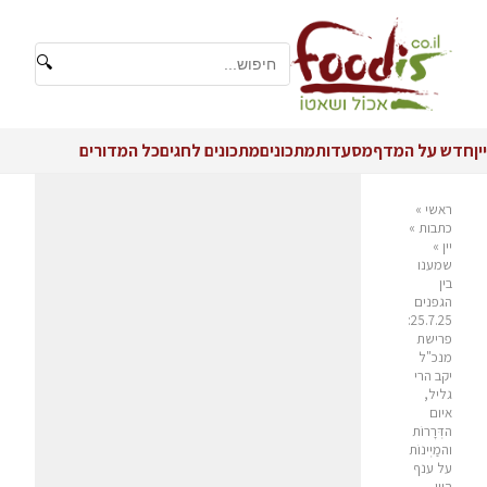
🔍
יין
חדש על המדף
מסעדות
מתכונים
מתכונים לחגים
כל המדורים
ראשי
»
כתבות
»
יין
»
שמענו
בין
הגפנים
25.7.25:
פרישת
מנכ"ל
יקב הרי
גליל,
איום
הדְּרָרוֹת
והמַיְינוֹת
על ענף
היין