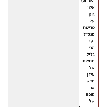
השבוע:
אלון
גונן
על
פרישת
מנכ"ל
יקב
הרי
גליל:
תחילתו
של
עידן
חדש
או
סופה
של