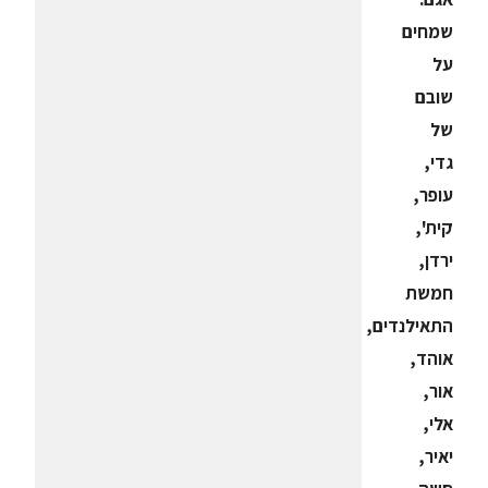
שמחים
על
שובם
של
גדי,
עופר,
קית',
ירדן,
חמשת
התאילנדים,
אוהד,
אור,
אלי,
יאיר,