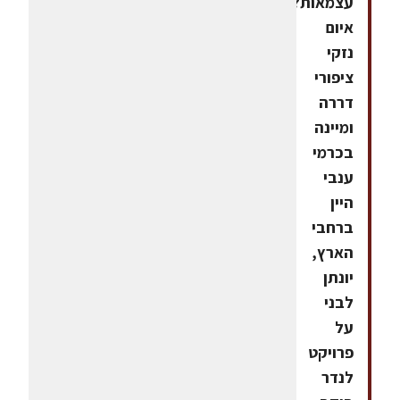
עצמאות?
איום
נזקי
ציפורי
דררה
ומיינה
בכרמי
ענבי
היין
ברחבי
הארץ,
יונתן
לבני
על
פרויקט
לנדר