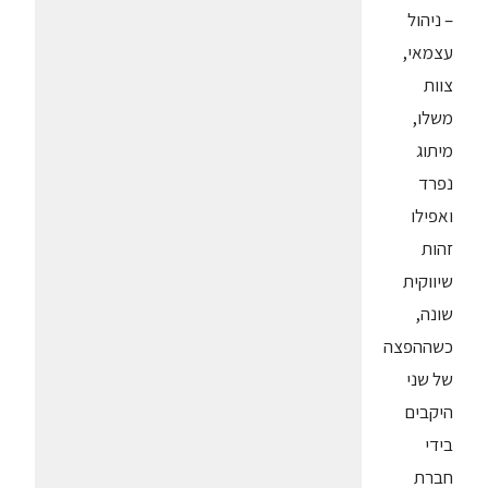
– ניהול
עצמאי,
צוות
משלו,
מיתוג
נפרד
ואפילו
זהות
שיווקית
שונה,
כשההפצה
של שני
היקבים
בידי
חברת