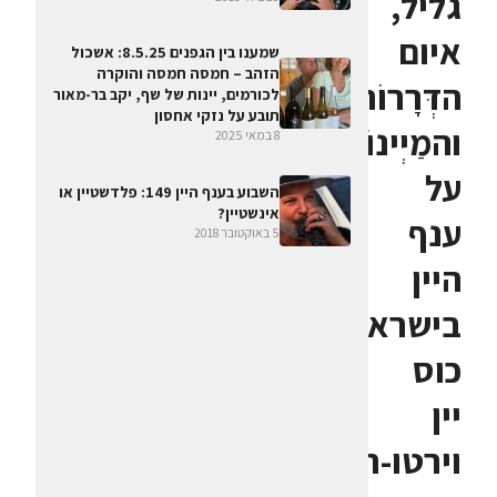
גליל,
איום
שמענו בין הגפנים 8.5.25: אשכול
הזהב – חמסה חמסה והוקרה
הדְּרָרוֹת
לכורמים, יינות של שף, יקב בר-מאור
תובע על נזקי אחסון
והמַיְינוֹת
8 במאי 2025
על
השבוע בענף היין 149: פלדשטיין או
אינשטיין?
ענף
5 באוקטובר 2018
היין
בישראל,
כוס
יין
וירטו-ריאלית