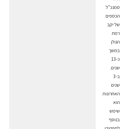
סמנכ"ל
הכספים
של יקב
רמת
הגולן
במשך
כ-13
שנים.
ב-3
שנים
האחרונות
הוא
שימש
בנוסף
לתפקידו