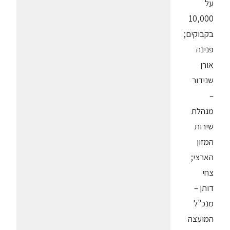
על
10,000
בקבוקים;
פנינה
אורן
שנידור
–
מנהלת
שירות
המזון
הארצי;
צחי
דותן –
מנכ"ל
המועצה