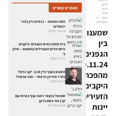
ליקב
מאמרים קשורים
תבור,
אחד
העם – יין
פסח ופסחא – כנסיות ויין בהרי
ומשיחיות
ירושלים
שמענו
8 באפריל 2012
בין
בית פתוח באיש הענבים: היקבים
הישראלים המובילים בתחומם – חלק
הגפנים
ב'
31 ביולי 2010
29.11.24:
השבוע בענף היין 118: יקב כרמל
מהפכת
נפרד מהיינן הראשי – ומה עכשיו?
2 במרץ 2018
היקבים
הזעירים,
שמואל בוקסר רואה ענף בצרות עם
קרן אור בשם ברקן
יינות
8 באוגוסט 2012