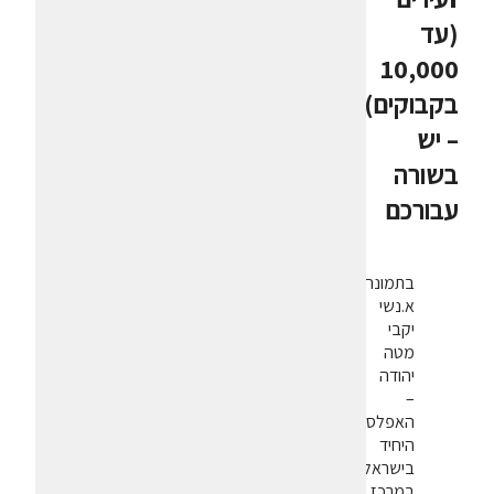
(עד
10,000
בקבוקים)
– יש
בשורה
עבורכם
בתמונה
א.נשי
יקבי
מטה
יהודה
–
האפלסיון
היחיד
בישראל.
במרכז