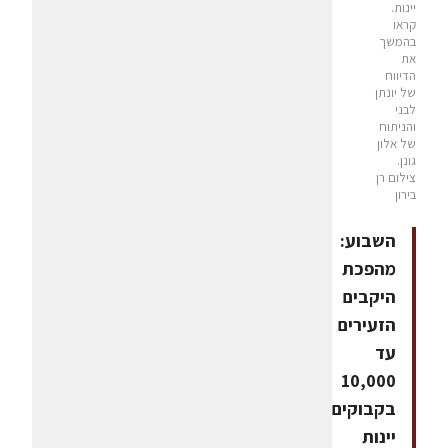
יינות.
קראו
בהמשך
את
הדיווח
של יונתן
לבני
והניתוח
של אלון
גונן.
צילום רן
בירון
השבוע:
מהפכת
היקבים
הזעירים
עד
10,000
בקבוקים,
יינות