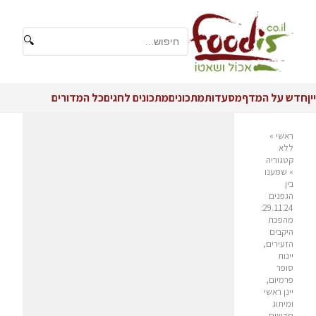
🔍
יין
חדש על המדף
מסעדות
מתכונים
מתכונים לחגים
כל המדורים
ראשי
»
ללא
קטגוריה
»
שמענו
בין
הגפנים
29.11.24:
מהפכת
היקבים
הזעירים,
יינות
סופר
פרמיום,
יינן ראשי
ומיתוג
חדשים