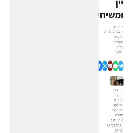
יין
ומשיחיות
פורסם
ב-29.11.2024
| מאת:
מערכת
אכול
ושאטו
אור נדבך
היינן
הראשי
של יקב
תבור עם
סדרת
'ארטיזנל'
(Artisanal)
ובה 19