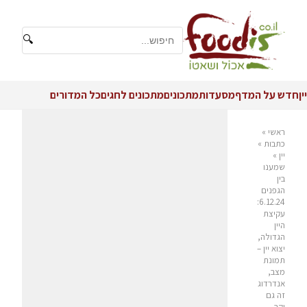
🔍
יין
חדש על המדף
מסעדות
מתכונים
מתכונים לחגים
כל המדורים
ראשי
»
כתבות
»
יין
»
שמענו
בין
הגפנים
6.12.24:
עקיצת
היין
הגדולה,
יצוא יין –
תמונת
מצב,
אנדרדוג
זה גם
יקב