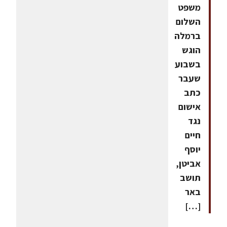
משפט
השלום
ברמלה
הוגש
בשבוע
שעבר
כתב
אישום
נגד
חיים
יוסף
אביטן,
תושב
באר
[…]