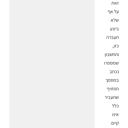
זאת
על אף
שלא
ביצע
העברה
כזו,
והחשבון
שמספרו
נכתב
במסמך
המזויף
שהעביר
כלל
אינו
קיים.