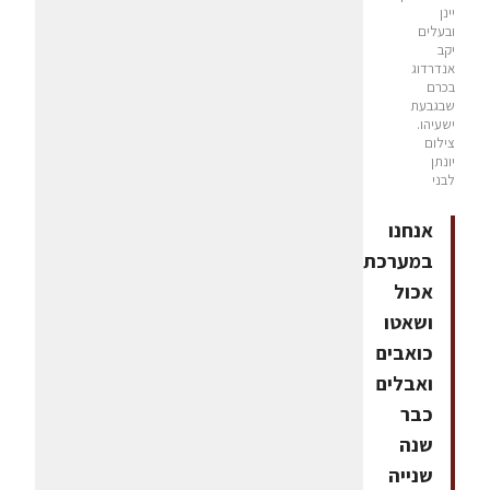
יינן
ובעלים
יקב
אנדרדוג
בכרם
שבגבעת
ישעיהו.
צילום
יונתן
לבני
אנחנו
במערכת
אכול
ושאטו
כואבים
ואבלים
כבר
שנה
שנייה