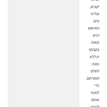
יקבים,
ועל פי
כתב
האישום
רכש
מאות
בקבוקי
יין ללא
כוונה
לשלם
תמורתם,
כדי
למכור
אותם
לגורם