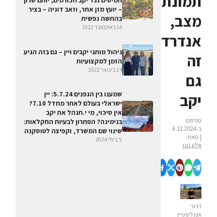
תמונת
המיסים נגד יקב הכורמים, יותם שרון
– יועץ מזן אחר, וזאב דוניה – בציר
מצב,
בהתשה נפשית
14 באוקטובר 2022
אנדרדוג
ניהול מותגי יקבים ויין – גם בזה הגיע
זה
הזמן למקצועיות
24 בינואר 2022
גם
שמענו בין הגפנים 5.7.24: יין
יקב
ישראלי בעולם לאחר מחדל 7.10?
אין סיכוי, מי י.תנהל את יקב
פורסם
בנימינה? הפתרון לבעיות החקלאות:
ב-6.12.2024
שינוי שם המשרד, וקפיצה לטוסקנה
| מאת:
5 ביולי 2024
אלון גונן
דרור
אנגלשטיין