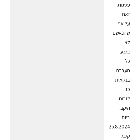
פסגות.
זאת
על אף
שהנאשם
לא
ביצע
כל
העברה
בנקאית
כזו
לזכות
היקב.
ביום
25.8.2024
קיבל