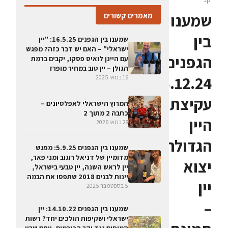
שמענו
מאמרים קשורים
בין
שמענו בין הגפנים 16.5.25: "יין
ישראלי" – האם יש דבר כזה? מפגש
הגפנים
עם היינן לואיס פסקו, יקבים ברמת
הגולן – יין טוב במחיר מופרז
6.12.24:
16 במאי 2025
עקיצת
המרוץ הישראלי לאפלסיונים –
כתבה 2 מתוך 2
היין
28 במאי 2026
הגדולה,
שמענו בין הגפנים 5.9.25: מפגש
מדומיין של דניאל רוגוב ומני פאר,
יצוא
יין לראש השנה, יין טבעי בישראל,
יינות לבנים 2018 שתפסו את הבמה
יין
5 בספטמבר 2025
–
שמענו בין הגפנים 14.10.22: יין
ישראלי ושקיפות הולכים יחד? רשות