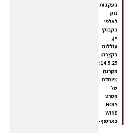
בעקבות
נזק
לאלפי
בקבוקי
יין,
עוֹלְלוֹת
בִּקְצָרָה:
14.5.25:
הקרנה
מיוחדת
של
הסרט
HOLY
WINE
בארסוף-קדם