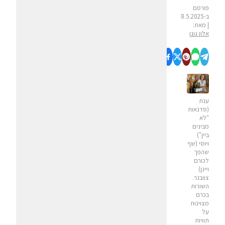
פורסם
ב-8.5.2025
| מאת:
אלון גונן
ענת
(סדנאות
"לא
מבינים
ביין")
ויוסי (שף
שהפך
לכורם
ויינן)
צוובנר.
השורות
בכרם
מצוינות
על
תוויות