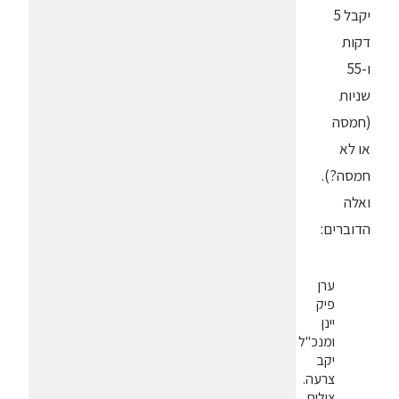
יקבל 5
דקות
ו-55
שניות
(חמסה
או לא
חמסה?).
ואלה
הדוברים:
ערן
פיק
יינן
ומנכ"ל
יקב
צרעה.
צילום