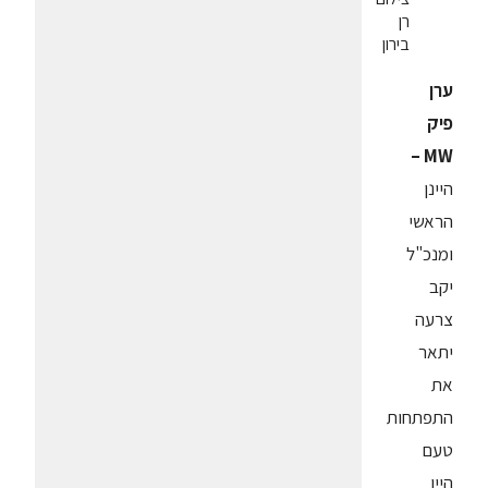
רן
בירון
ערן
פיק
–
MW
היינן
הראשי
ומנכ"ל
יקב
צרעה
יתאר
את
התפתחות
טעם
היין