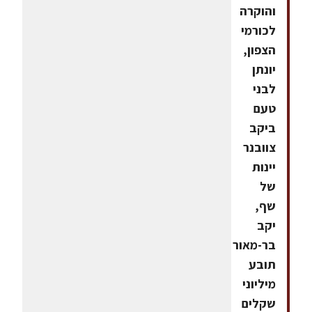
והוקרה
לכורמי
הצפון,
יונתן
לבני
טעם
ביקב
צוובנר
יינות
של
שף,
יקב
בר-מאור
תובע
מיליוני
שקלים