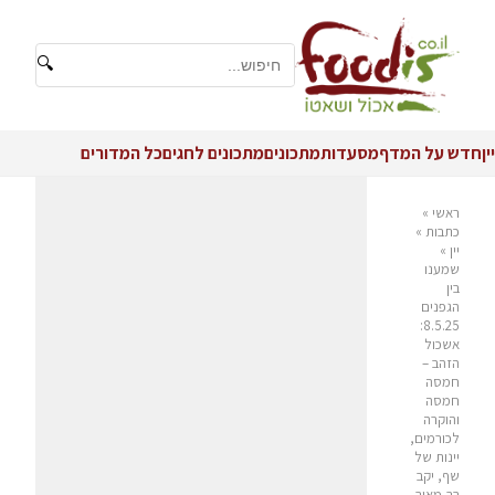
🔍
יין
חדש על המדף
מסעדות
מתכונים
מתכונים לחגים
כל המדורים
ראשי
»
כתבות
»
יין
»
שמענו
בין
הגפנים
8.5.25:
אשכול
הזהב –
חמסה
חמסה
והוקרה
לכורמים,
יינות של
שף, יקב
בר-מאור