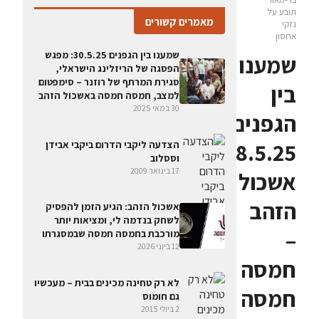
תובע על
מאמרים קשורים
נזקי
אחסון
שמענו בין הגפנים 30.5.25: מפגש
שמענו
הפסגה של הריזלינג הישראלי,
סגירת המרתף של רוזנר – סימפטום
בין
למצב, חמסה חמסה באשכול הזהב
30 במאי 2025
הגפנים
8.5.25:
הצדעה ליקבי הדרום ביקבי אבידן
וססלוב
17 בינואר 2009
אשכול
הזהב
אשכול הזהב: הגיע הזמן להפסיק
לשחק בנדמה לי, ומציאות יותר
–
מורכבת בחמסה חמסה שבמסגרתו
12 ביוני 2026
חמסה
לא רק טחינה מכינים בבית – מעכשיו
חמסה
גם חומוס
2 ביולי 2015