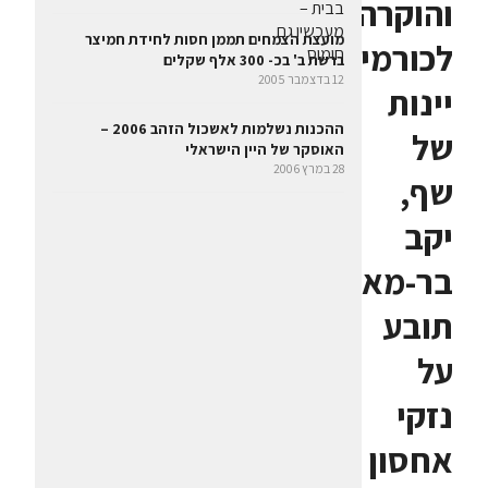
והוקרה
מועצת הצמחים תממן חסות לחידת חמיצר
לכורמים,
ברשת ב' בכ- 300 אלף שקלים
12 בדצמבר 2005
יינות
ההכנות נשלמות לאשכול הזהב 2006 –
של
האוסקר של היין הישראלי
28 במרץ 2006
שף,
יקב
בר-מאור
תובע
על
נזקי
אחסון