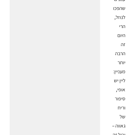
שהפכו
לנוזל,
הרי
היום
זה
הרבה
יותר
מעניין:
ליין יש
אופי,
סיפור
וריח
של
גאווה –
וכול זה