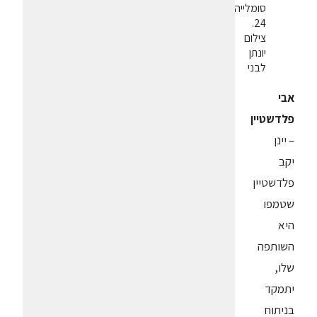
סומלייה
24.
צילום
יונתן
לבני
אבי
פלדשטיין
– יינן
יקב
פלדשטיין
שטמפו
היא
השותפה
שלו,
יתמקד
בניתוח