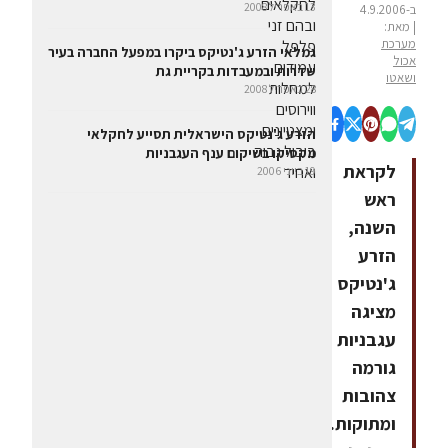
13 באפריל 2008
ב-4.9.2006
| מאת:
מערכת
גמלאי הזרע ג'נטיקס ביקרו במפעל החברה בעיר
אכול
שדרות ובמעבדות בקריית גת
ושאטו
28 באפריל 2008
הזרע ג'נטיקס הישראלית תסייע לחקלאי
מקסיקו בשיקום ענף העגבניות
לקראת
19 ביוני 2006
ראש
השנה,
הזרע
ג'נטיקס
מציגה
עגבניות
גורמה
צהובות
ומתוקות.