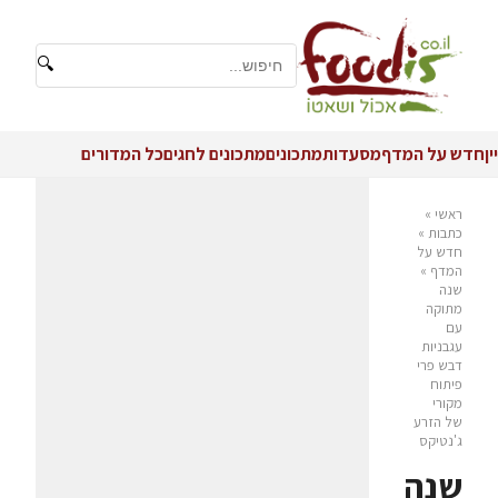
🔍
יין
חדש על המדף
מסעדות
מתכונים
מתכונים לחגים
כל המדורים
ראשי
»
כתבות
»
חדש על
המדף
»
שנה
מתוקה
עם
עגבניות
דבש פרי
פיתוח
מקורי
של הזרע
ג'נטיקס
שנה