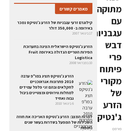
מתוקה
מאמרים קשורים
עם
קילוגרם זרעי עגבניות של הזרע ג'נטיקס נמכר
באירופה ב- 350,000 דולר
עגבניות
17 בינואר 2007
דבש
הזרע ג'נטיקס הישראלית הציגה בתערוכת
הפירות הטריים הגדולה באירופה Fruit
פרי
Logistica
10 בפברואר 2008
פיתוח
הזרע ג'נטיקס תציג במו"פ ערבה
מקורי
2010 פתרונות אגרוטכניים
לחקלאים ובהם זני פלפל עמידים
של
למחלות ווירוסים ומצטיינים ביבול
גבוה ואחיד
הזרע
6 בינואר 2010
ג'נטיקס
למרות המצב: הזרע ג'נטיקס האריכה את חוזה
השכירות של המפעל בשדרות בעשר שנים
נוספות
פורסם