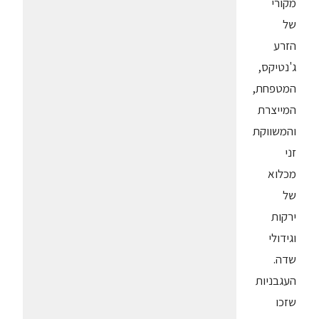
מקורי
של
הזרע
ג'נטיקס,
המטפחת,
המייצרת
והמשווקת
זני
מכלוא
של
ירקות
וגידולי
שדה.
העגבניות
שזכו