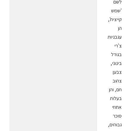
לשם
'שמש
קייצית',
הן
עגבניות
צ'רי
בגודל
בינוני,
צבען
צהוב
חם, והן
בעלות
אחוזי
סוכר
גבוהים,