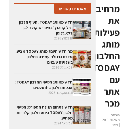
מרחיבה
מאמרים קשורים
את
חדש ממותג TODAY: חטיף חלבון
וניל קראנץ’ בציפוי שוקולד לבן –
פעילות
ללא גלוטן
18 במרץ 2026
מותג
מה חדש היום? מותג TODAY מציע
החלבון
סדרת גרנולה עשירה בחלבון
בשלושה טעמים
TODAY
9 באוגוסט 2026
עם
חדש ממותג חטיפי החלבון TODAY:
אבקות חלבון ב-4 טעמים
אתר
16 באוקטובר 2025
מכר
חדש לתחום תזונת הספורט: חטיפי
חלבון TODAY ביחס חלבון קלוריות
פורסם
מפתיע
ב-20.1.2026
9 בינואר 2024
| מאת: