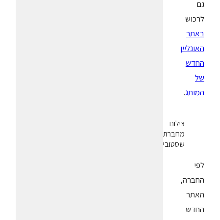
גם
לרכוש
באתר
האונליין
החדש
של
המותג
.
צילום
מחברת
שסטוביץ
לפי
החברה,
האתר
החדש