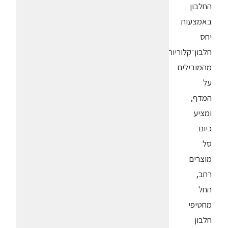
החלבון
באמצעות
יחס
חלבון־קלוריות
מהמובילים
על
המדף,
ומציע
כיום
סל
מוצרים
רחב,
החל
מחטיפי
חלבון