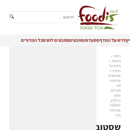
🔍
יין
חדש על המדף
מסעדות
מתכונים
מתכונים לחגים
כל המדורים
ראשי
»
כתבות
»
חדש על
המדף
»
שסטוביץ
מרחיבה
את
פעילות
מותג
החלבון
TODAY
עם אתר
מכר
שסטוביץ