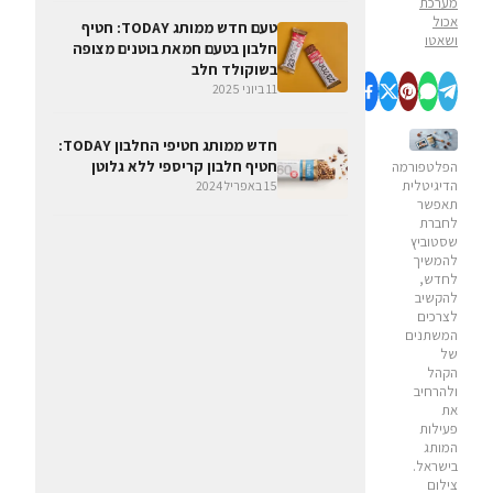
מערכת
אכול
טעם חדש ממותג TODAY: חטיף
ושאטו
חלבון בטעם חמאת בוטנים מצופה
בשוקולד חלב
11 ביוני 2025
חדש ממותג חטיפי החלבון TODAY:
חטיף חלבון קריספי ללא גלוטן
הפלטפורמה
הדיגיטלית
15 באפריל 2024
תאפשר
לחברת
שסטוביץ
להמשיך
לחדש,
להקשיב
לצרכים
המשתנים
של
הקהל
ולהרחיב
את
פעילות
המותג
בישראל.
צילום