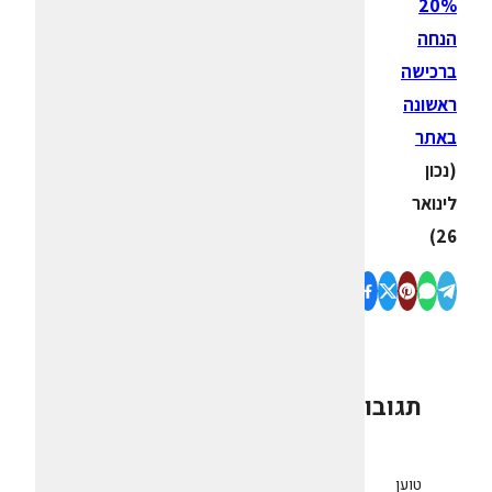
20%
הנחה
ברכישה
ראשונה
באתר
(נכון
לינואר
26)
תגובות
0
טוען