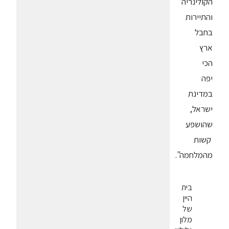
הקולינריה
והתיירות
בחבל
ארץ
הכי
יפה
במדינת
ישראל,
שהושפע
קשות
מהמלחמה".
בית
היין
של
מלון