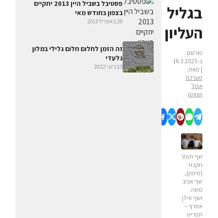
פסטיבל בשביל היין 2013 יתקיים
בגליל
בצפון בחודש מאי
29 באפריל 2013
העליון
זה הזמן לחלום חלום גלילי במלון
פורסם
גלעדי
ב-16.3.2025
13 ביוני 2022
| מאת:
מערכת
אכול
ושאטו
שף תומר
חקנזר
(מימין),
שף אביב
משה
ושף אילן
אסרף –
תפריט