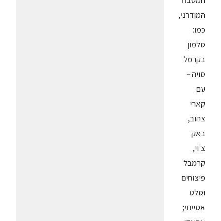
המודרני,
כמו:
סלמון
בקרמל
סויה –
עם
קארי
צהוב,
באק
צ'וי,
קרמבל
פיצוחים
וסלט
אסייתי;