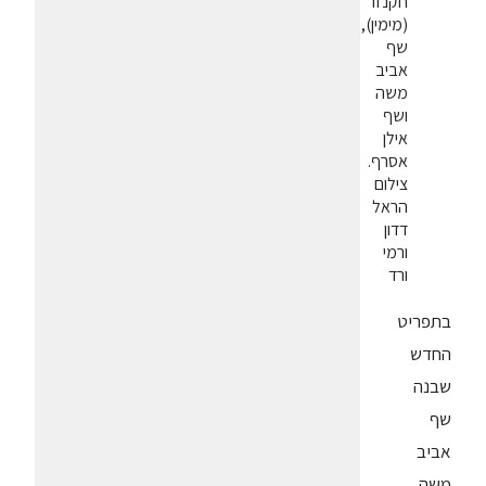
חקנזר
(מימין),
שף
אביב
משה
ושף
אילן
אסרף.
צילום
הראל
דדון
ורמי
ורד
בתפריט
החדש
שבנה
שף
אביב
משה