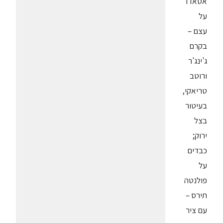
אסאדו
על
עצם –
בקרם
ג'ינג'ר
ורוטב
טריאקי,
בעיטור
בצל
ירוק;
כבדים
על
פולנטה
תירס –
עם ציר