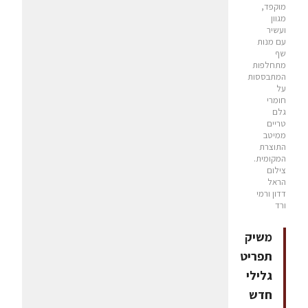
מוקפד,
מגוון
ועשיר
עם מנות
שף
מתחלפות
המתבססות
על
חומרי
גלם
טריים
ממיטב
התוצרת
המקומית.
צילום
הראל
דדון ורמי
ורד
משיק
תפריט
גלילי
חדש