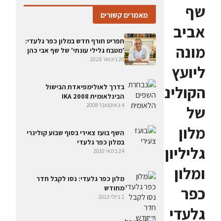
שף
מאמרים קשורים
אביב
תפריט חורף חדש במלון כפר גלעדי:
מונה
'מטבח גלילי עונתי' של שף אבי כהן
20 בינואר 2026
ליועץ
הקולינרי
בדרך לאולימפיאדת הבישול
הבינלאומית IKA 2008
4 באוקטובר 2008
של
מלון
השף בועז צאירי בסוף שבוע קולינרי
במלון כפר גלעדי
גליליון
24 במאי 2010
ומלון
מלון כפר גלעדי: נסו לקבל חדר
כפר
מחודש
2 ביולי 2013
גלעדי