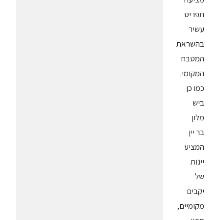
תפריט
עשיר
בהשראת
המטבח
המקומי.
כמו כן
ביש
מלון
בר יין
המציע
יינות
של
יקבים
מקומיים,