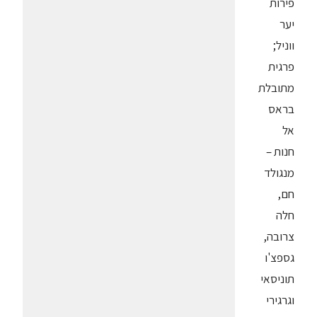
פירות
יער
ווניל;
פרגית
מתובלת
בראס
אל
חנות –
מנגולד
חם,
חלה
צרובה,
גספצ'ו
תוניסאי
וגרגירי