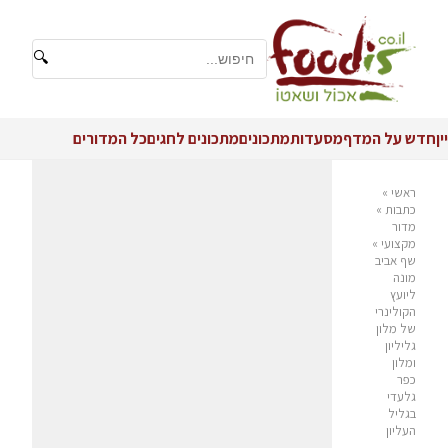
🔍
יין
חדש על המדף
מסעדות
מתכונים
מתכונים לחגים
כל המדורים
ראשי
»
כתבות
»
מדור
מקצועי
»
שף אביב
מונה
ליועץ
הקולינרי
של מלון
גליליון
ומלון
כפר
גלעדי
בגליל
העליון