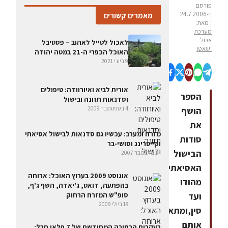
פורסם
ב-24.7.2006
מאמרים קשורים
| מאת:
מערכת
אכול
לאכול לטייל לאהוב – פסטיבל
ושאטו
האוכל הכפרי ה-21 במטה יהודה
9 ביוני 2021
אורית לביא ואיורוודה: טיפולים
הספר
וסדנאות תזונה ובישול
4 בספטמבר 2009
הושף
את
מזרח ומערב: עכשיו גם סדנאות לבישול אסיאתי
סודות
וקייטרינג וסושי-בר
הבישול
17 בדצמבר 2007
האסיאתי
אוגוסט 2009 בערוץ האוכל: ארוחה
מהודו
בהפתעה, דואט, ג'יאדה, השף ג'ף,
ועד
סופ"ש המזרח הרחוק
18 ביולי 2009
סין,ומתאים
אותם
בעקבות הבחירה המחודשת של 7 פלאי תבל: