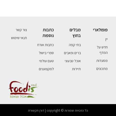
פופולארי
מבלים
כתבות
צור קשר
בחוץ
נוספות
תנאי שימוש
יין
בתי קפה
כתבות אורח
חדש על
המדף
ברים ופאבים
ספרי בישול
מסעדות
אוכל טבעוני
טעם עולמי
מתכונים
תיירות
למקצוענים
כל הזכויות שמורות © copyright | דורן תקשורת