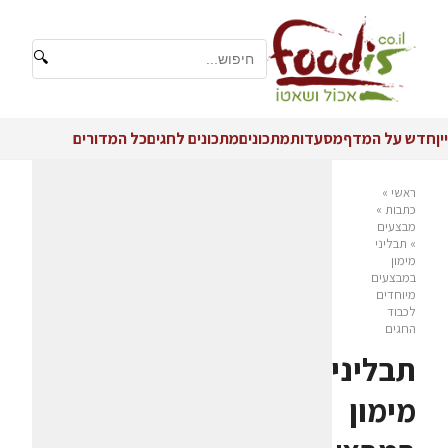
🔍
יין
חדש על המדף
מסעדות
מתכונים
מתכונים לחגים
כל המדורים
ראשי
»
כתבות
»
מבצעים
»
תבליני
מימון
במבצעים
מיוחדים
לכבוד
החגים
תבליני
מימון