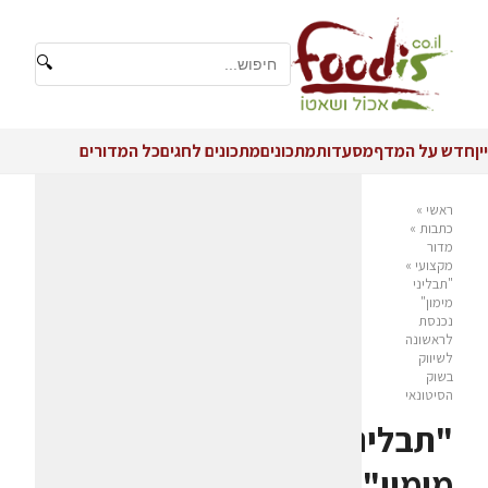
🔍
יין
חדש על המדף
מסעדות
מתכונים
מתכונים לחגים
כל המדורים
ראשי
»
כתבות
»
מדור
מקצועי
»
"תבליני
מימון"
נכנסת
לראשונה
לשיווק
בשוק
הסיטונאי
"תבליני
מימון"