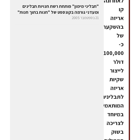
לאחרונה
"תבליני מימון" פותחת רשת חנויות תבלינים
קו
ומעדני גורמה בקונספט של "חנות בתוך חנות"
אריזה
21 בספטמבר 2005
בהשקעה
של
כ-
100,000
דולר
לייצור
שקיות
אריזה
לתבלינים
המותאמים
במיוחד
לצריכה
בשוק