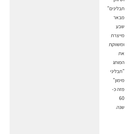
תבלינים"
מבאר
שבע
מייצרת
ומשווקת
את
המותג
"תבליני
מימון"
מזה כ-
60
שנה.