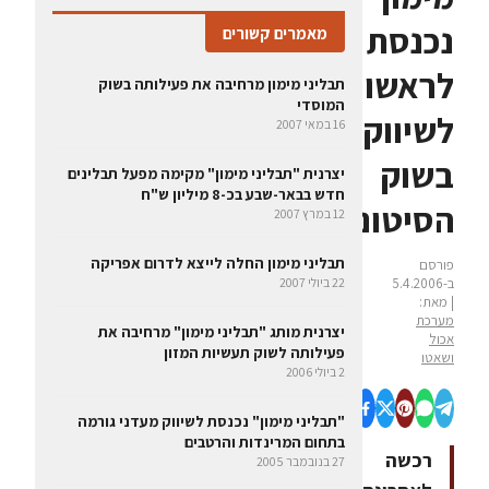
נכנסת
מאמרים קשורים
לראשונה
תבליני מימון מרחיבה את פעילותה בשוק
המוסדי
לשיווק
16 במאי 2007
בשוק
יצרנית "תבליני מימון" מקימה מפעל תבלינים
חדש בבאר-שבע בכ-8 מיליון ש"ח
הסיטונאי
12 במרץ 2007
תבליני מימון החלה לייצא לדרום אפריקה
פורסם
ב-5.4.2006
22 ביולי 2007
| מאת:
מערכת
יצרנית מותג "תבליני מימון" מרחיבה את
אכול
פעילותה לשוק תעשיות המזון
ושאטו
2 ביולי 2006
"תבליני מימון" נכנסת לשיווק מעדני גורמה
בתחום המרינדות והרטבים
רכשה
27 בנובמבר 2005