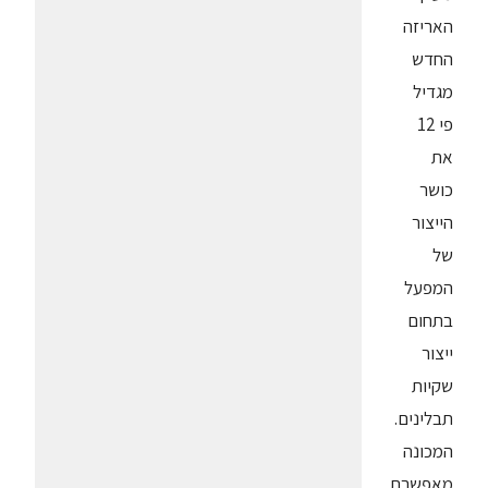
האריזה
החדש
מגדיל
פי 12
את
כושר
הייצור
של
המפעל
בתחום
ייצור
שקיות
תבלינים.
המכונה
מאפשרת