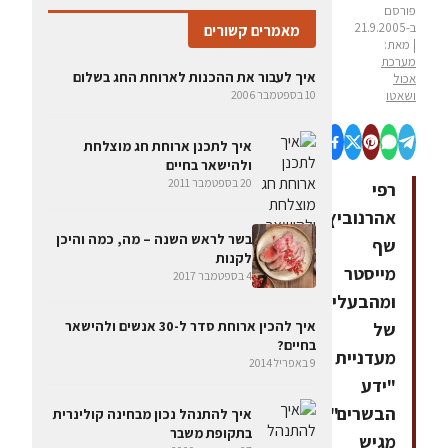
פורסם
ב-21.9.2005
מאמרים קשורים
| מאת:
מערכת
איך לעבור את ההכנות לארוחת החג בשלום
אכול
ושאטו
10 בספטמבר 2006
איך לתכנן ארוחת חג מוצלחת
ולהישאר בחיים
20 בספטמבר 2011
רפי
אהרנוביץ,
בשר לראש השנה – מה, כמה והיכן
שף
לקנות
מייסטר
4 בספטמבר 2017
ומהבעלים
איך להכין ארוחת סדר ל-30 אנשים ולהישאר
של
בחיים?
מעדניית
9 באפריל 2014
"ידע
הבשרים",
איך להתנהל נכון מבחינה קולינרית
בתקופת משבר
מגיש