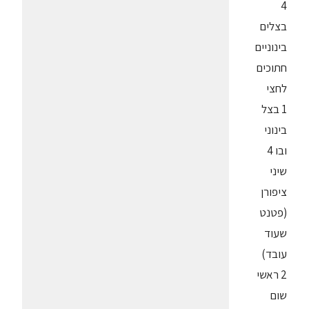
4
בצלים
בינוניים
חתוכים
לחצי
1 בצל
בינוני
ובו 4
שיני
ציפורן
(פטנט
שעוד
עובד)
2 ראשי
שום