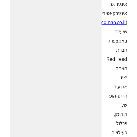
אינטרנט
אינטרקאטיבי
),
www.cocoman.co.il
(
שיעלה
באמצעות
חברת
RedHead.
האתר
יציג
את עיר
ההיפ-הופ
של
קוקומן,
ויכלול
פעילויות