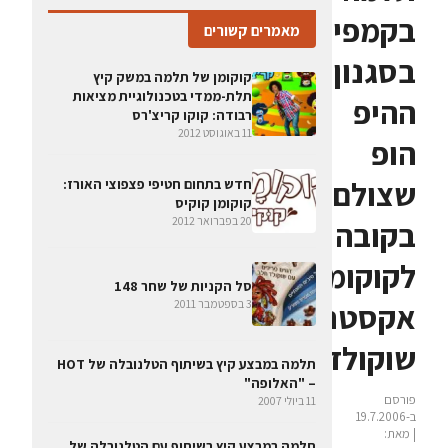
בקמפיין
מאמרים קשורים
בסגנון
קוקומן של תלמה במשק קיץ
תלת-ממדי בטכנולוגיית מציאות
ההיפ
רבודה: קוקו קריצ'רס
11 באוגוסט 2012
הופ
שצולם
חדש בתחום חטיפי פצפוצי האורז:
קוקומן קוקיס
20 בפברואר 2012
בקובה
לקוקומן
סל הקניות של שחר 148
אקסטרה
3 בספטמבר 2011
שוקולד
תלמה במבצע קיץ בשיתוף הטלנובלה של HOT
– "האלופה"
פורסם
11 ביולי 2007
ב-19.7.2006
| מאת:
תלמה במבצע קיץ בשיתוף עם הטלנובלה של