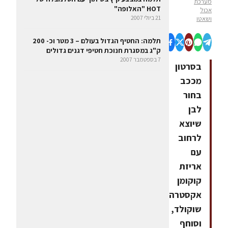
מערכת
HOT "האלופה"
אכול
21 ביולי 2007
ושאטו
תלמה: החטיף הגדול בעולם – 3 מטר וכ- 200
ק"ג במסגרת חנוכת חטיפי דגנים גדולים
7 בספטמבר 2007
בסרטון
מככב
בחור
לבן
שיוצא
לרחוב
עם
אריזת
קוקומן
אקסטרה
שוקולד,
וסוחף