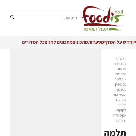
🔍
יין
חדש על המדף
מסעדות
מתכונים
מתכונים לחגים
כל המדורים
ראשי
»
כתבות
»
פרסום
הכרסום
»
תלמה
בקמפיין
בסגנון
ההיפ הופ
שצולם
בקובה
לקוקומן
אקסטרה
שוקולד
תלמה