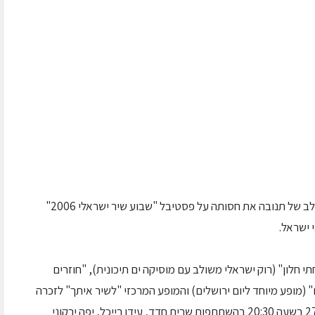
בשבוע האחרון של חודש מאי תפרוס תשלובת החלב של תנובה את חסותה על פסטיבל "שבוע שיר ישראלי 2006"
 ישראל.
 חלון" (רוק ישראלי משולב עם מוסיקה ים תיכונית), "חוזרים
" (מופע מיוחד ליום ירושלים) והמופע המרכזי "לשיר איתך" לזכרה
של שושנה דמארי יתקיים בפארק הירקון ב-27.5.06 בשעה 20:30 בהשתתפות שרית חדד, עידן רייכל, יפה ירקוני