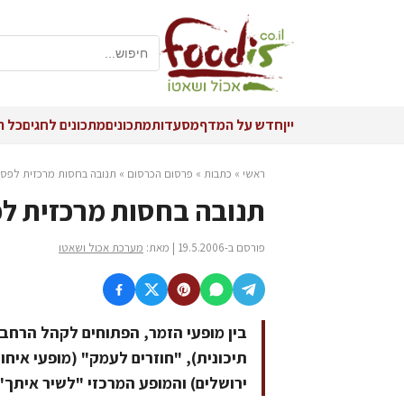
יין
חדש על המדף
מסעדות
מתכונים
מתכונים לחגים
כל ה
ראשי
»
כתבות
»
פרסום הכרסום
»
תנובה בחסות מרכזית לפסטיב
תנובה בחסות מרכזית לפסט
פורסם ב-19.5.2006 | מאת:
מערכת אכול ושאטו
בין מופעי הזמר, הפתוחים לקהל הרחב:
תיכונית), "חוזרים לעמק" (מופעי איחוד
ירושלים) והמופע המרכזי "לשיר איתך