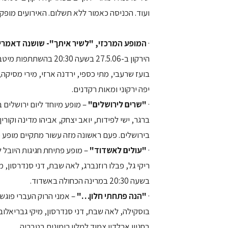
ועוד. הכניסה כאמור ללא תשלום. האירועים מופקי
·
המופע המרכזי, "לשיר איתך"- שושנה דאמרי
הירקון ב-27.5.06 בשעה 
בועז שרעבי, מתי כספי, ירדנה ארזי, מירי מסיקה, 
יפה ירקוני ומאות רקדנים.
·
"שרים לירושלים"
– מופע מיוחד ליום ירושלים
בירושלים. פעם ראשונה מזה עשור מתקיים מופע 
·
"עולים לאשדוד"
– מופע פתיחת חגיגות היובל 
בשעה 20:30 במרינה הכחולה באשדוד.
·
"הנה פתחתי חלון…"
– אמני הרוק העברי פוגשי
בחניון ארלדין צמוד למלון רימונים בטבריה.